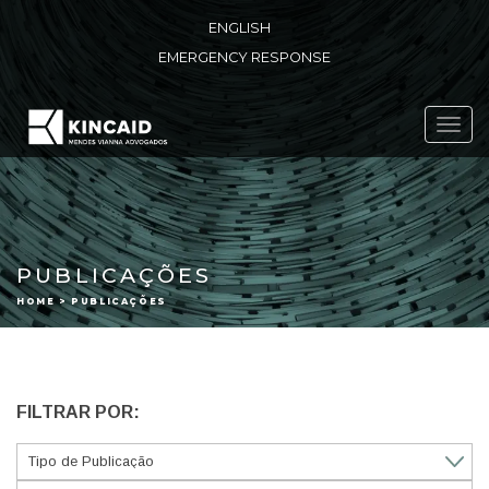
ENGLISH
EMERGENCY RESPONSE
Toggl
navig
PUBLICAÇÕES
HOME > PUBLICAÇÕES
FILTRAR POR: