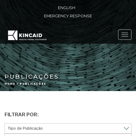
ENGLISH
EMERGENCY RESPONSE
Toggl
navig
PUBLICAÇÕES
HOME > PUBLICAÇÕES
FILTRAR POR: