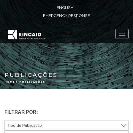
ENGLISH
EMERGENCY RESPONSE
Toggl
navig
PUBLICAÇÕES
HOME > PUBLICAÇÕES
FILTRAR POR: