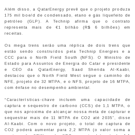
Além disso, a QatarEnergy prevê que o projeto produza
175 mil boe/d de condensado, etano e gás liquefeito de
petróleo (GLP). A Technip afirma que o contrato
representa mais de €1 bilhão (R$ 6 bilhões) em
receitas.
Os mega trens serão uma réplica de dois trens que
estão sendo construídos pela Technip Energies e a
CCC para o North Field South (NFS). O Ministro de
Estado para Assuntos de Energia do Catar e presidente
e CEO da QatarEnergy, Saad Sherida Al-Kaabi,
destacou que o North Field West segue o caminho do
NFE, projeto de 32 MTPA, e o NFS, projeto de 16 MTPA,
com ênfase no desempenho ambiental.
“Características-chave incluem uma capacidade de
captura e sequestro de carbono (CCS) de 1,1 MTPA, o
que nos aproxima de alcançar nossa meta de capturar e
sequestrar mais de 11 MTPA de CO2 até 2035”, disse
Al-Kaabi. Com o novo projeto, o total de captura de
CO2 poderá aumentar para 2,2 MTPA (o valor soma a