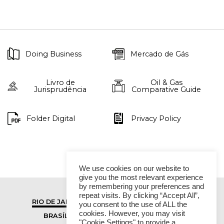
Doing Business
Mercado de Gás
Livro de
Oil & Gas
Jurisprudência
Comparative Guide
Folder Digital
Privacy Policy
We use cookies on our website to
give you the most relevant experience
by remembering your preferences and
repeat visits. By clicking “Accept All”,
RIO DE JANEIRO
SÃO PAULO
you consent to the use of ALL the
cookies. However, you may visit
BRASÍLIA
VITÓRIA
"Cookie Settings" to provide a