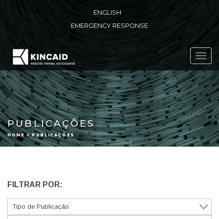
ENGLISH
EMERGENCY RESPONSE
Toggl
navig
PUBLICAÇÕES
HOME > PUBLICAÇÕES
FILTRAR POR: