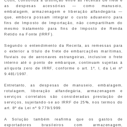
Cosit, consolida a distinção entre as receitas de frete e
as despesas acessórias — como manuseio,
embalagem, armazenagem e liberação alfandegária —
que, embora possam integrar o custo aduaneiro para
fins de Imposto de Importação, não compartilham do
mesmo tratamento para fins de Imposto de Renda
Retido na Fonte (IRRF).
Segundo o entendimento da Receita, as remessas para
o exterior a título de frete de embarcações marítimas,
fluviais ou de aeronaves estrangeiras, inclusive o frete
interno até o ponto de embarque, continuam sujeitas à
alíquota zero de IRRF, conforme o art. 1º, I, da Lei nº
9.481/1997.
Entretanto, as despesas de manuseio, embalagem,
rotulagem, liberação alfandegária, armazenagem e
serviços correlatos são consideradas prestação de
serviços, sujeitando-se ao IRRF de 25%, nos termos do
art. 8º da Lei nº 9.779/1999.
A Solução também reafirma que os gastos de
exportadores brasileiros com armazenagem,