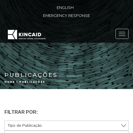
ENGLISH
EMERGENCY RESPONSE
Toggl
navig
PUBLICAÇÕES
HOME > PUBLICAÇÕES
FILTRAR POR: