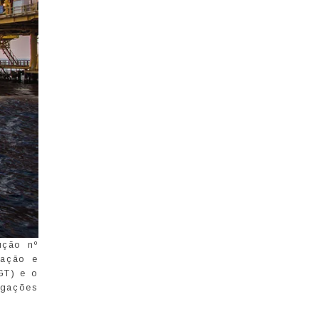
ução nº
ração e
GT) e o
igações