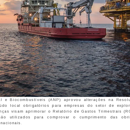
al e Biocombustíveis (ANP) aprovou alterações na Resol
eúdo local obrigatórios para empresas do setor de explo
nças visam aprimorar o Relatório de Gastos Trimestrais (R
são utilizados para comprovar o cumprimento das obr
 nacionais.