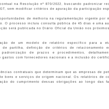
pontual na Resolução nº 870/2022, buscando padronizar req
T, sem modificar critérios de apuração da participação esp
 oportunidades de melhoria na regulamentação vigente por 
io. O processo incluiu consulta pública de 45 dias e uma au
ução será publicada no Diário Oficial da União nos próximo
iação de um modelo de relatório específico para a e
de partilha, definição de critérios de relacionamento e
, padronização de prazos e procedimentos, detalhame
gastos com fornecedores nacionais e a inclusão do certifi
ências contratuais que determinam que as empresas de pet
de bens e serviços de origem nacional. Os relatórios de c
ovação do cumprimento dessas obrigações ao longo das f