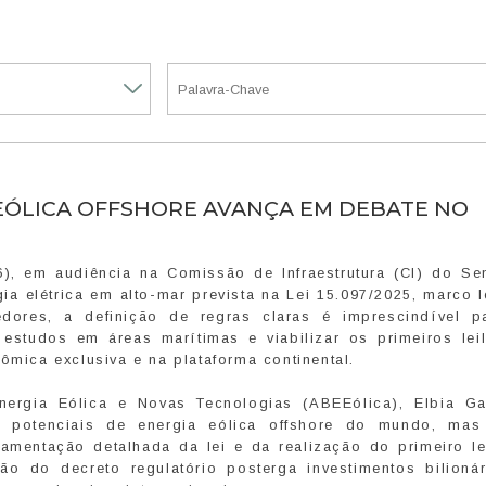
ÓLICA OFFSHORE AVANÇA EM DEBATE NO
16), em audiência na Comissão de Infraestrutura (CI) do Se
a elétrica em alto-mar prevista na Lei 15.097/2025, marco 
dores, a definição de regras claras é imprescindível p
r estudos em áreas marítimas e viabilizar os primeiros lei
ômica exclusiva e na plataforma continental.
nergia Eólica e Novas Tecnologias (ABEEólica), Elbia G
potenciais de energia eólica offshore do mundo, ma
amentação detalhada da lei e da realização do primeiro le
ão do decreto regulatório posterga investimentos bilioná