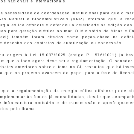
os nacionais e internacionais.
 a necessidade de coordenação institucional para que o mar
Gás Natural e Biocombustíveis (ANP) informou que já rec
ergia eólica offshore e defendeu a celeridade na edição das
eas para geração elétrica no mar. O Ministério de Minas e E
Aneel) também foram citados como peças-chave na defin
a e desenho dos contratos de autorização ou concessão.
u origem à Lei 15.097/2025 (antigo PL 576/2021) já hav
am que o foco agora deve ser a regulamentação. O senador
bates anteriores sobre o tema na CI, ressaltou que há inve
ra que os projetos avancem do papel para a fase de licenc
 que a regulamentação da energia eólica offshore pode ab
complementar às fontes já consolidadas, desde que acompan
 infraestrutura portuária e de transmissão e aperfeiçoame
idos pelo Ibama.