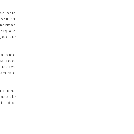
co saia
ebeu 11
 normas
nergia e
ição de
ia sido
 Marcos
stidores
iamento
rir uma
hada de
nto dos