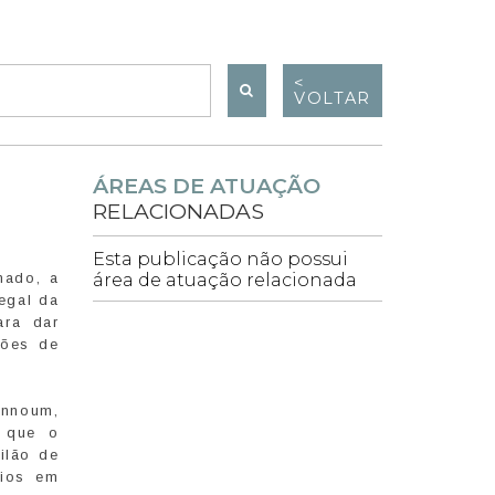
<
VOLTAR
ÁREAS DE ATUAÇÃO
RELACIONADAS
Esta publicação não possui
nado, a
área de atuação relacionada
legal da
ara dar
lões de
annoum,
s que o
ilão de
rios em