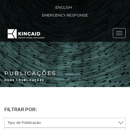
ENGLISH
EMERGENCY RESPONSE
Toggl
navig
PUBLICAÇÕES
HOME > PUBLICAÇÕES
FILTRAR POR: