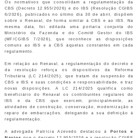
Os normativos que consolidam a regulamentação da
CBS (Decreto 12.955/2026) e do IBS (Resolução CGIBS
6/2026), publicados no último dia 30 de abril, dispõem
sobre o Renaval, de forma similar à CBS e ao IBS. Na
mesma data, foi editada uma portaria conjunta do
Ministério da Fazenda e do Comitê Gestor do IBS
(MF/CGIBS 7/2026), que reconhece as disposições
comuns ao IBS e à CBS àquelas constantes em cada
regulamento.
Em relação ao Renaval, a regulamentação do decreto e
da resolução reforça os dispositivos da Reforma
Tributária (LC 214/2025), que tratam da suspensão da
CBS e IBS e suas condições e responsabilidade, e traz
novas disposições. A LC 214/2025 qualifica como
beneficiário do Renaval os contribuintes regulares do
IBS e da CBS que exercem, principalmente, as
atividades de construção, conservação, modernização e
reparo de embarcações, delegando a sua definição à
regulamentação.
A advogada Patrícia Azevedo destacou à
Portos e
Navios
que o decreto 12.955/2026 e a resolução CGIBS