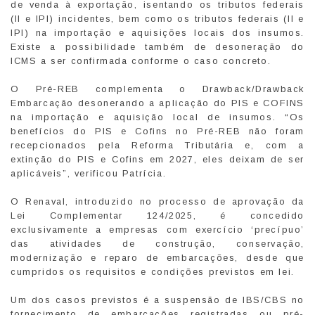
de venda à exportação, isentando os tributos federais
(II e IPI) incidentes, bem como os tributos federais (II e
IPI) na importação e aquisições locais dos insumos.
Existe a possibilidade também de desoneração do
ICMS a ser confirmada conforme o caso concreto.
O Pré-REB complementa o Drawback/Drawback
Embarcação desonerando a aplicação do PIS e COFINS
na importação e aquisição local de insumos. “Os
benefícios do PIS e Cofins no Pré-REB não foram
recepcionados pela Reforma Tributária e, com a
extinção do PIS e Cofins em 2027, eles deixam de ser
aplicáveis”, verificou Patrícia.
O Renaval, introduzido no processo de aprovação da
Lei Complementar 124/2025, é concedido
exclusivamente a empresas com exercício ‘precípuo’
das atividades de construção, conservação,
modernização e reparo de embarcações, desde que
cumpridos os requisitos e condições previstos em lei.
Um dos casos previstos é a suspensão de IBS/CBS no
fornecimento de embarcações registradas ou pré-