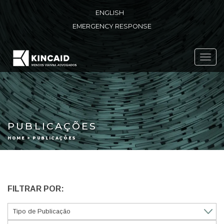
ENGLISH
EMERGENCY RESPONSE
Toggl
navig
PUBLICAÇÕES
HOME > PUBLICAÇÕES
FILTRAR POR: