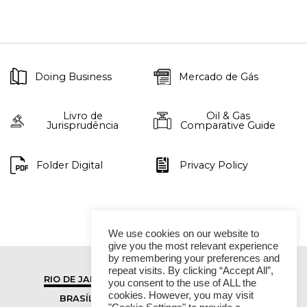
Doing Business
Mercado de Gás
Livro de
Oil & Gas
Jurisprudência
Comparative Guide
Folder Digital
Privacy Policy
We use cookies on our website to
give you the most relevant experience
by remembering your preferences and
repeat visits. By clicking “Accept All”,
RIO DE JANEIRO
SÃO PAULO
you consent to the use of ALL the
cookies. However, you may visit
BRASÍLIA
VITÓRIA