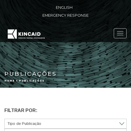
ENGLISH
EMERGENCY RESPONSE
Toggl
navig
PUBLICAÇÕES
HOME > PUBLICAÇÕES
FILTRAR POR: