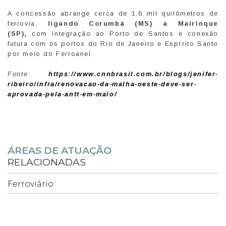
A concessão abrange cerca de 1,6 mil quilômetros de
ferrovia,
ligando Corumbá (MS) a Mairinque
(SP),
com integração ao Porto de Santos e conexão
futura com os portos do Rio de Janeiro e Espírito Santo
por meio do Ferroanel.
Fonte:
https://www.cnnbrasil.com.br/blogs/jenifer-
ribeiro/infra/renovacao-da-malha-oeste-deve-ser-
aprovada-pela-antt-em-maio/
ÁREAS DE ATUAÇÃO
RELACIONADAS
Ferroviário