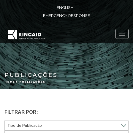
ENGLISH
EMERGENCY RESPONSE
Toggl
navig
PUBLICAÇÕES
HOME > PUBLICAÇÕES
FILTRAR POR: