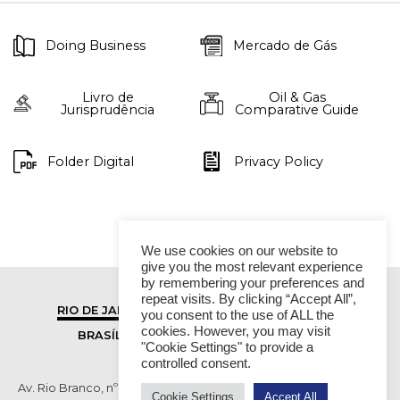
Doing Business
Mercado de Gás
Livro de
Oil & Gas
Jurisprudência
Comparative Guide
Folder Digital
Privacy Policy
We use cookies on our website to
give you the most relevant experience
by remembering your preferences and
repeat visits. By clicking “Accept All”,
RIO DE JANEIRO
SÃO PAULO
you consent to the use of ALL the
cookies. However, you may visit
BRASÍLIA
VITÓRIA
"Cookie Settings" to provide a
controlled consent.
Av. Rio Branco, nº 01, 14º andar - Ed. RB1- Centro, Rio de Janeiro -
Cookie Settings
Accept All