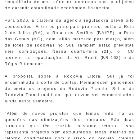
reequilíbrio de uma série de contratos com o objetivo
de garantir estabilidade econômico-financeira.
Para 2026, a carteira da agência reguladora prevê oito
concessões. Entre os principais projetos, estão a Rota
2 de Julho (BA), a Rota dos Sertões (BA/PE), a Rota
das Gerais (MG), com leilão marcado para março, além
de lotes de rodovias no Sul. Também estão previstas
seis otimizações. Nessa quarta-feira (21), o TCU
aprovou as repactuações da Via Brasil (BR-163) e da
Régis Bittencourt.
A proposta sobre a Rodovia Litoral Sul já foi
encaminhada à corte de contas. Permanecem pendentes
de envio os projetos da Rodovia Planalto Sul e da
Rodovia Transbrasiliana, que devem ser encaminhados
ainda neste semestre.
“Além de novos projetos que temos feito, há as
questões das otimizações dos contratos. São duas
jornadas que têm trazido bastante retorno. Isso
representa projetos bem estruturados, taxas internas de
retorno condizentes com o risco do projeto. Vemos