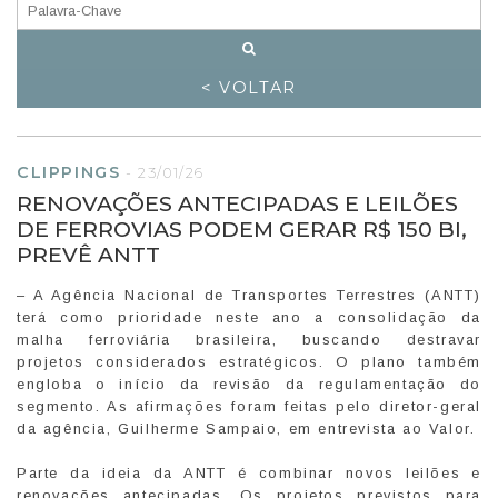
< VOLTAR
CLIPPINGS
-
23/01/26
RENOVAÇÕES ANTECIPADAS E LEILÕES
DE FERROVIAS PODEM GERAR R$ 150 BI,
PREVÊ ANTT
– A Agência Nacional de Transportes Terrestres (ANTT)
terá como prioridade neste ano a consolidação da
malha ferroviária brasileira, buscando destravar
projetos considerados estratégicos. O plano também
engloba o início da revisão da regulamentação do
segmento. As afirmações foram feitas pelo diretor-geral
da agência, Guilherme Sampaio, em entrevista ao Valor.
Parte da ideia da ANTT é combinar novos leilões e
renovações antecipadas. Os projetos previstos para