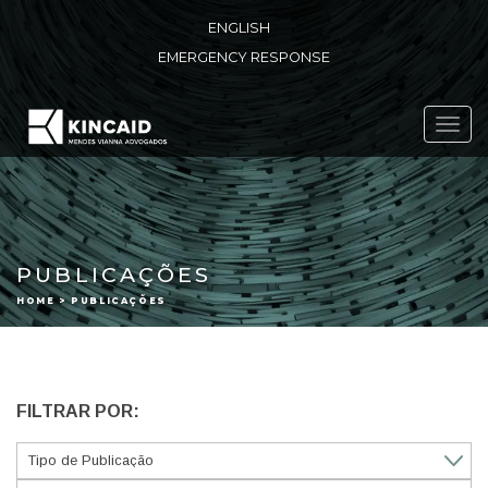
ENGLISH
EMERGENCY RESPONSE
Toggl
navig
PUBLICAÇÕES
HOME > PUBLICAÇÕES
FILTRAR POR: