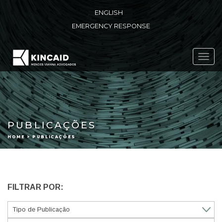
ENGLISH
EMERGENCY RESPONSE
Toggl
navig
PUBLICAÇÕES
HOME > PUBLICAÇÕES
FILTRAR POR: