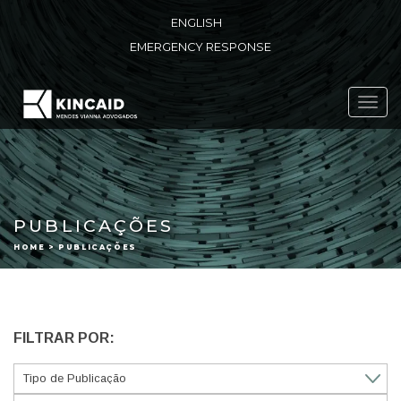
ENGLISH
EMERGENCY RESPONSE
Toggl
navig
PUBLICAÇÕES
HOME > PUBLICAÇÕES
FILTRAR POR: