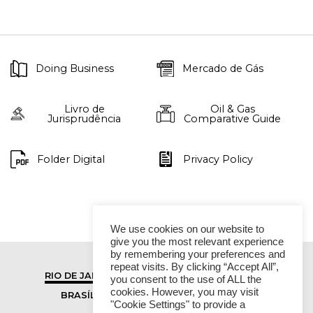
Doing Business
Mercado de Gás
Livro de
Oil & Gas
Jurisprudência
Comparative Guide
Folder Digital
Privacy Policy
We use cookies on our website to
give you the most relevant experience
by remembering your preferences and
repeat visits. By clicking “Accept All”,
RIO DE JANEIRO
SÃO PAULO
you consent to the use of ALL the
cookies. However, you may visit
BRASÍLIA
VITÓRIA
"Cookie Settings" to provide a