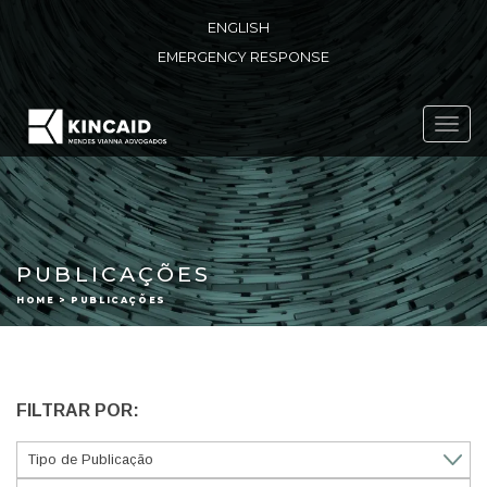
ENGLISH
EMERGENCY RESPONSE
Toggl
navig
PUBLICAÇÕES
HOME > PUBLICAÇÕES
FILTRAR POR: