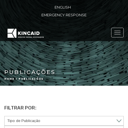
ENGLISH
EMERGENCY RESPONSE
Toggl
navig
PUBLICAÇÕES
HOME > PUBLICAÇÕES
FILTRAR POR: