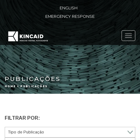
ENGLISH
EMERGENCY RESPONSE
Toggl
navig
PUBLICAÇÕES
HOME > PUBLICAÇÕES
FILTRAR POR: