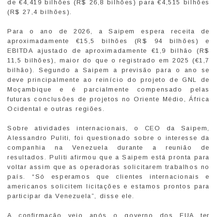
de €4,419 bilhões (R$ 26,8 bilhões) para €4,515 bilhões
(R$ 27,4 bilhões).
Para o ano de 2026, a Saipem espera receita de
aproximadamente €15,5 bilhões (R$ 94 bilhões) e
EBITDA ajustado de aproximadamente €1,9 bilhão (R$
11,5 bilhões), maior do que o registrado em 2025 (€1,7
bilhão). Segundo a Saipem a previsão para o ano se
deve principalmente ao reinício do projeto de GNL de
Moçambique e é parcialmente compensado pelas
futuras conclusões de projetos no Oriente Médio, África
Ocidental e outras regiões.
Sobre atividades internacionais, o CEO da Saipem,
Alessandro Puliti, foi questionado sobre o interesse da
companhia na Venezuela durante a reunião de
resultados. Puliti afirmou que a Saipem está pronta para
voltar assim que as operadoras solicitarem trabalhos no
país. “Só esperamos que clientes internacionais e
americanos solicitem licitações e estamos prontos para
participar da Venezuela”, disse ele.
A confirmação veio após o governo dos EUA ter