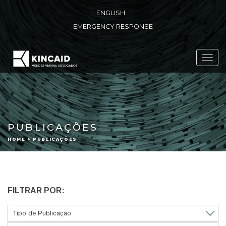
ENGLISH
EMERGENCY RESPONSE
Toggl
navig
PUBLICAÇÕES
HOME > PUBLICAÇÕES
FILTRAR POR: