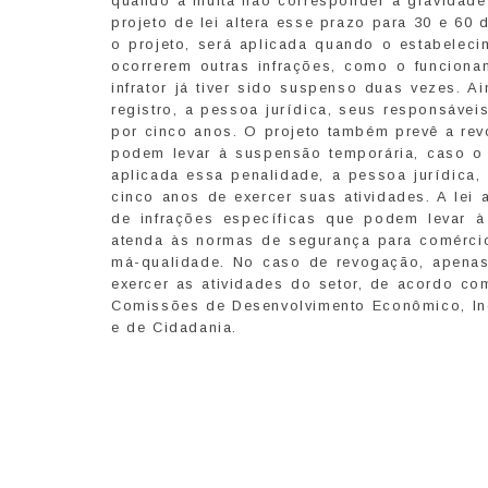
quando a multa não corresponder à gravidade
projeto de lei altera esse prazo para 30 e 60
o projeto, será aplicada quando o estabelec
ocorrerem outras infrações, como o funciona
infrator já tiver sido suspenso duas vezes.
registro, a pessoa jurídica, seus responsávei
por cinco anos. O projeto também prevê a re
podem levar à suspensão temporária, caso o f
aplicada essa penalidade, a pessoa jurídica,
cinco anos de exercer suas atividades. A lei
de infrações específicas que podem levar 
atenda às normas de segurança para comércio
má-qualidade. No caso de revogação, apenas
exercer as atividades do setor, de acordo com
Comissões de Desenvolvimento Econômico, Indú
e de Cidadania.