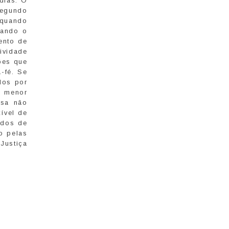
dias. O
 segundo
 quando
uando o
ento de
tividade
ões que
-fé. Se
dos por
a menor
esa não
ível de
idos de
vo pelas
Justiça