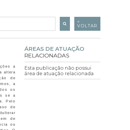
<
VOLTAR
ÁREAS DE ATUAÇÃO
RELACIONADAS
nções a
Esta publicação não possui
a altera
área de atuação relacionada
ição de
emos, a
idos os
os se a
a. Pelo
caso de
ulterar
agem de
ncia ou