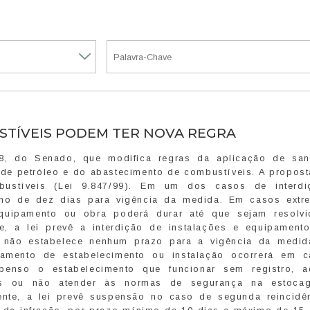
STÍVEIS PODEM TER NOVA REGRA
08, do Senado, que modifica regras da aplicação de sa
a de petróleo e do abastecimento de combustíveis. A propost
ustíveis (Lei 9.847/99). Em um dos casos de interd
imo de dez dias para vigência da medida. Em casos extr
 equipamento ou obra poderá durar até que sejam resolv
, a lei prevê a interdição de instalações e equipament
s não estabelece nenhum prazo para a vigência da medid
namento de estabelecimento ou instalação ocorrerá em 
penso o estabelecimento que funcionar sem registro, ad
cais ou não atender às normas de segurança na estoc
mente, a lei prevê suspensão no caso de segunda reincidê