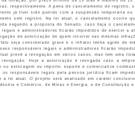
 da infração, por prazo mínimo de 10 dias e máximo de 15 
 dias, respectivamente. A pena de cancelamento de registro,
imento já tiver sido punido com a suspensão temporária ou
mento sem registro. Na lei atual, o cancelamento ocorre q
 Ainda segundo a proposta do Senado, caso haja o cancelam
s legais e administradores ficarão impedidos de exercer a a
vogação de autorização de quem incorrer nas mesmas infraç
ato seja considerado grave e o infrator tenha agido de má
 seus responsáveis legais e administradores ficarão impedi
 atual prevê a revogação em vários casos, mas tem uma list
à revogação. Hoje a autorização é revogada caso a empr
 ou estocagem ou importe, exporte e comercialize combust
 os responsáveis legais pela pessoa jurídica ficam imped
 a lei atual. O projeto será analisado em caráter conclusi
stria e Comércio, de Minas e Energia, e de Constituição e 