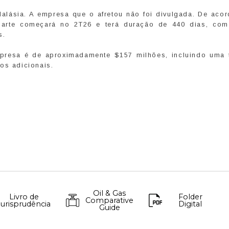
 Malásia. A empresa que o afretou não foi divulgada. De aco
 parte começará no 2T26 e terá duração de 440 dias, co
os.
mpresa é de aproximadamente $157 milhões, incluindo uma 
os adicionais.
Oil & Gas
Livro de
Folder
Comparative
Jurisprudência
Digital
Guide