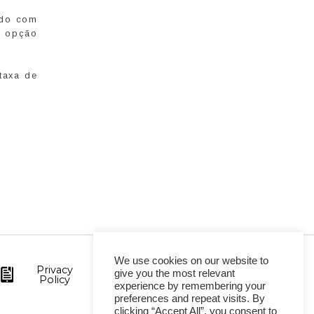
rdo com
m opção
taxa de
We use cookies on our website to
Privacy
give you the most relevant
Policy
experience by remembering your
preferences and repeat visits. By
clicking “Accept All”, you consent to