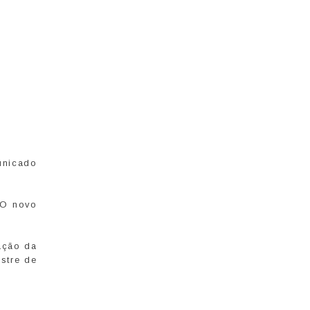
unicado
 O novo
ração da
estre de