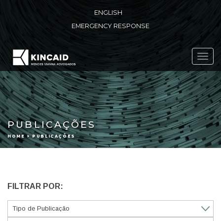
ENGLISH
EMERGENCY RESPONSE
Toggl
navig
PUBLICAÇÕES
HOME > PUBLICAÇÕES
FILTRAR POR: