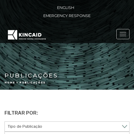
ENGLISH
EMERGENCY RESPONSE
Toggl
navig
PUBLICAÇÕES
HOME > PUBLICAÇÕES
FILTRAR POR: