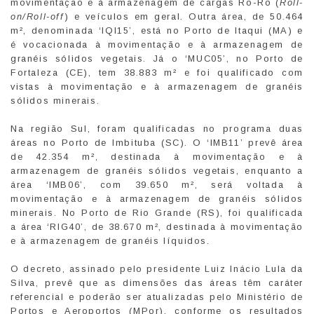
movimentação e à armazenagem de cargas Ro-Ro (
Roll-
on/Roll-off
) e veículos em geral. Outra área, de 50.464
m², denominada ‘IQI15’, está no Porto de Itaqui (MA) e
é vocacionada à movimentação e à armazenagem de
granéis sólidos vegetais. Já o ‘MUC05’, no Porto de
Fortaleza (CE), tem 38.883 m² e foi qualificado com
vistas à movimentação e à armazenagem de granéis
sólidos minerais.
Na região Sul, foram qualificadas no programa duas
áreas no Porto de Imbituba (SC). O ‘IMB11’ prevê área
de 42.354 m², destinada à movimentação e à
armazenagem de granéis sólidos vegetais, enquanto a
área ‘IMB06’, com 39.650 m², será voltada à
movimentação e à armazenagem de granéis sólidos
minerais. No Porto de Rio Grande (RS), foi qualificada
a área ‘RIG40’, de 38.670 m², destinada à movimentação
e à armazenagem de granéis líquidos.
O decreto, assinado pelo presidente Luiz Inácio Lula da
Silva, prevê que as dimensões das áreas têm caráter
referencial e poderão ser atualizadas pelo Ministério de
Portos e Aeroportos (MPor), conforme os resultados