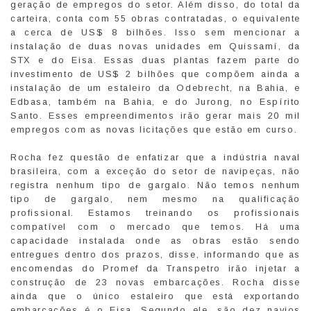
geração de empregos do setor. Além disso, do total da
carteira, conta com 55 obras contratadas, o equivalente
a cerca de US$ 8 bilhões. Isso sem mencionar a
instalação de duas novas unidades em Quissamí, da
STX e do Eisa. Essas duas plantas fazem parte do
investimento de US$ 2 bilhões que compõem ainda a
instalação de um estaleiro da Odebrecht, na Bahia, e
Edbasa, também na Bahia, e do Jurong, no Espírito
Santo. Esses empreendimentos irão gerar mais 20 mil
empregos com as novas licitações que estão em curso.
Rocha fez questão de enfatizar que a indústria naval
brasileira, com a exceção do setor de navipeças, não
registra nenhum tipo de gargalo. Não temos nenhum
tipo de gargalo, nem mesmo na qualificação
profissional. Estamos treinando os profissionais
compatível com o mercado que temos. Há uma
capacidade instalada onde as obras estão sendo
entregues dentro dos prazos, disse, informando que as
encomendas do Promef da Transpetro irão injetar a
construção de 23 novas embarcações. Rocha disse
ainda que o único estaleiro que está exportando
embarcações é o Eisa. Segundo ele, são dez navios