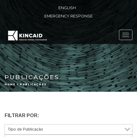
ENGLISH
EMERGENCY RESPONSE
Toggl
navig
PUBLICAÇÕES
HOME > PUBLICAÇÕES
FILTRAR POR: