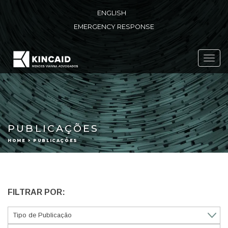
ENGLISH
EMERGENCY RESPONSE
Toggl
navig
PUBLICAÇÕES
HOME > PUBLICAÇÕES
FILTRAR POR: