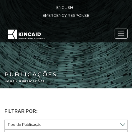
ENGLISH
EMERGENCY RESPONSE
Toggl
navig
PUBLICAÇÕES
HOME > PUBLICAÇÕES
FILTRAR POR: