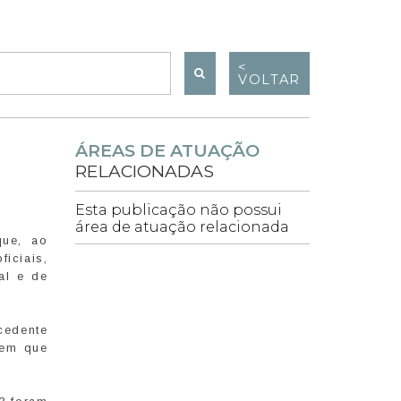
<
VOLTAR
ÁREAS DE ATUAÇÃO
RELACIONADAS
Esta publicação não possui
área de atuação relacionada
que, ao
iciais,
al e de
cedente
gem que