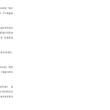
pode ter
o Ciaga
mpresas
Marinha
se nada
eiredo,
isar de
 rápido
onal: a
rítimos
 evasão