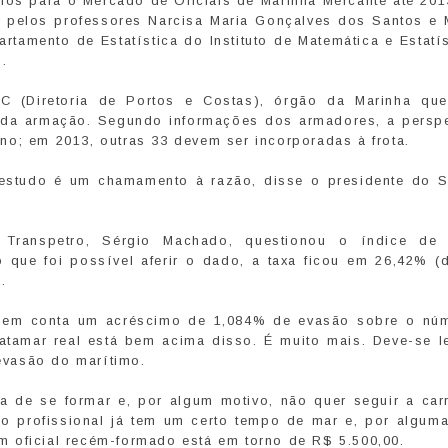
os para o Mercado de Oficiais de Marinha Mercante até 201
, pelos professores Narcisa Maria Gonçalves dos Santos e 
amento de Estatística do Instituto de Matemática e Estatís
.
C (Diretoria de Portos e Costas), órgão da Marinha qu
 e da armação. Segundo informações dos armadores, a perspe
no; em 2013, outras 33 devem ser incorporadas à frota.
 estudo é um chamamento à razão, disse o presidente do S
 Transpetro, Sérgio Machado, questionou o índice de
 que foi possível aferir o dado, a taxa ficou em 26,42% (
.
a em conta um acréscimo de 1,084% de evasão sobre o nú
tamar real está bem acima disso. É muito mais. Deve-se l
evasão do marítimo.
ba de se formar e, por algum motivo, não quer seguir a carr
o profissional já tem um certo tempo de mar e, por alguma
 um oficial recém-formado está em torno de R$ 5.500,00.