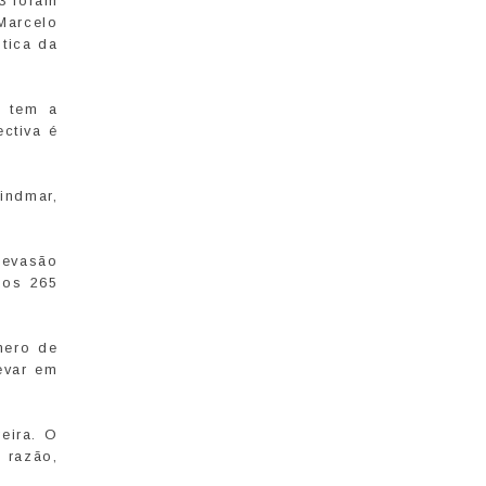
3 foram
Marcelo
tica da
e tem a
ctiva é
indmar,
 evasão
dos 265
mero de
evar em
eira. O
 razão,