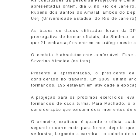
As conclusões da pesquisa Projeções e Cenári
apresentadas ontem, dia 6, no Rio de Janeiro
Rubens dos Santos do Amaral, ambos do Depart
Uerj (Universidade Estadual do Rio de Janeiro)
As bases de dados utilizadas foram da DP
prerrogativa de formar oficiais, do Sindmar,
que 21 embarcações entrem no tráfego neste a
O cenário é absolutamente confortável. Esse
Severino Almeida (na foto).
Presente à apresentação, o presidente da
considerado no trabalho. Em 2005, último ano
formandos, 195 estavam em atividade à época)
A projeção para os próximos exercícios lev
formandos de cada turma. Para Machado, o pa
consideração que existem dois momentos de 
O primeiro, explicou, é quando o oficial aca
segundo ocorre mais para frente, depois que 
se frustra, largando a carreira – o salário de