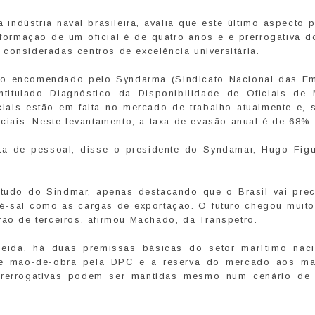
 indústria naval brasileira, avalia que este último aspecto 
ormação de um oficial é de quatro anos e é prerrogativa d
consideradas centros de excelência universitária.
ao encomendado pelo Syndarma (Sindicato Nacional das E
itulado Diagnóstico da Disponibilidade de Oficiais de 
iais estão em falta no mercado de trabalho atualmente e, 
iciais. Neste levantamento, a taxa de evasão anual é de 68%.
a de pessoal, disse o presidente do Syndamar, Hugo Figu
tudo do Sindmar, apenas destacando que o Brasil vai prec
ré-sal como as cargas de exportação. O futuro chegou muito
rão de terceiros, afirmou Machado, da Transpetro.
eida, há duas premissas básicas do setor marítimo naci
de mão-de-obra pela DPC e a reserva do mercado aos ma
s prerrogativas podem ser mantidas mesmo num cenário de