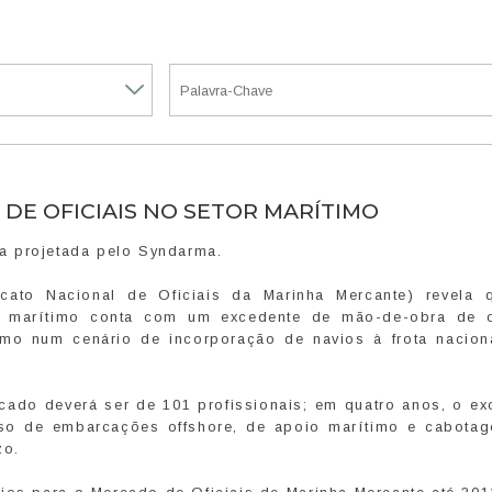
DE OFICIAIS NO SETOR MARÍTIMO
a projetada pelo Syndarma.
ato Nacional de Oficiais da Marinha Mercante) revela 
e marítimo conta com um excedente de mão-de-obra de of
mo num cenário de incorporação de navios à frota nacion
rcado deverá ser de 101 profissionais; em quatro anos, o ex
so de embarcações offshore, de apoio marítimo e cabota
zo.