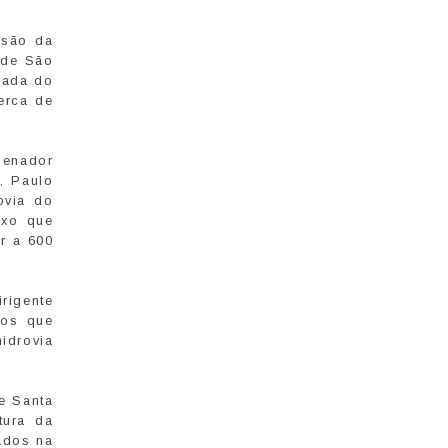
usão da
 de São
mada do
erca de
denador
), Paulo
ovia do
exo que
r a 600
rigente
ios que
idrovia
e Santa
tura da
ados na