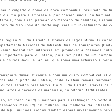
 licença provisória (LP).
ve ser divulgado o nome da nova companhia, resultado da f
o o rumo para a empresa e, por consequência, do terminal
sfatória, com a recuperação do mercado de celulose, a reto
porto de São José do Norte implicará um investimento de c
 na região Sul do Estado é através da lagoa Mirim. O coor
Departamento Nacional de Infraestrutura de Transportes (Dnit
verno federal tem interesse em promover a chamada hidr
é importante para o Estado, pois faz parte de um compl
 e os rios Jacuí e Taquari, que soma uma extensão superio
ransporte fluvial eficiente e com um custo compatível. O di
ha até o porto de Estrela, onde existem ramais ferroviár
utros estados brasileiros. Do Sul do Estado, através da h
: arroz e cavacos de madeira e, no retorno, fertilizantes.
nião, em torno de R$ 5 milhões para a reativação do porto d
passados mais R$ 10 milhões. Na melhoria da infraestru
te de R$ 5 milhões. Godoy também espera investimentos priv