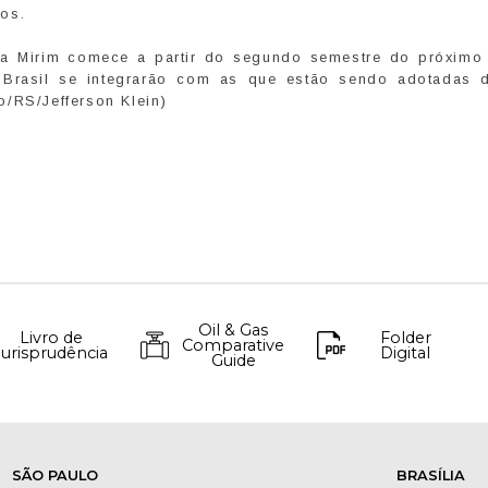
os.
oa Mirim comece a partir do segundo semestre do próximo
 Brasil se integrarão com as que estão sendo adotadas 
o/RS/Jefferson Klein)
Oil & Gas
Livro de
Folder
Comparative
Jurisprudência
Digital
Guide
SÃO PAULO
BRASÍLIA