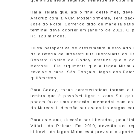
que ainda neste segundo semestre se obtenha a
Hallal relata que, até o final deste mês, de
Aracruz com a VCP. Posteriormente, será dad
José do Norte. Correndo tudo de maneira sati
terminal deve ocorrer em janeiro de 2011. O 
R$ 120 milhões.
Outra perspectiva de crescimento hidroviário
da diretoria de Infraestrutura Hidroviária do 
Roberto Coelho de Godoy, enfatiza que o go
Mercosul. Ele argumenta que a lagoa Mirim 
envolve o canal São Gonçalo, lagoa dos Patos
quilômetros.
Para Godoy, essas características tornam o t
lembra que é possível ligar a zona Sul gaúc
podem fazer uma conexão intermodal com os o
do Mercosul, deverão ser escoadas cargas como
Para este ano, deverão ser liberados, pela U
Vitória do Palmar. Em 2010, deverão ser re
hidrovia da lagoa Mirim está previsto o apor