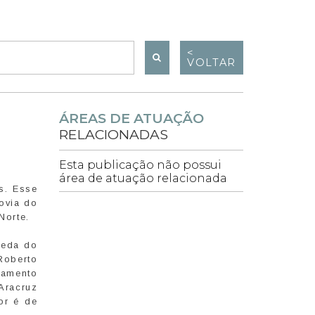
<
VOLTAR
ÁREAS DE ATUAÇÃO
RELACIONADAS
Esta publicação não possui
área de atuação relacionada
s. Esse
ovia do
Norte.
ueda do
Roberto
iamento
Aracruz
or é de