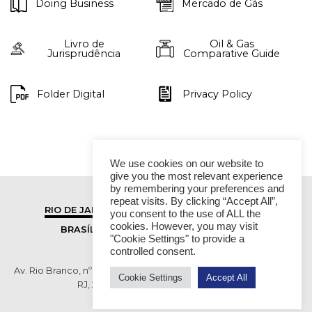
Doing Business
Mercado de Gás
Livro de
Oil & Gas
Jurisprudência
Comparative Guide
Folder Digital
Privacy Policy
We use cookies on our website to
give you the most relevant experience
by remembering your preferences and
repeat visits. By clicking “Accept All”,
RIO DE JANEIRO
SÃO PAULO
you consent to the use of ALL the
cookies. However, you may visit
BRASÍLIA
VITÓRIA
"Cookie Settings" to provide a
controlled consent.
Av. Rio Branco, nº 01, 14º andar - Ed. RB1- Centro, Rio de Janeiro -
Cookie Settings
Accept All
RJ, 20090-003 TEL (55 21) 2276 6200