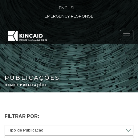
ENGLISH
EMERGENCY RESPONSE
Toggl
navig
PUBLICAÇÕES
HOME > PUBLICAÇÕES
FILTRAR POR: