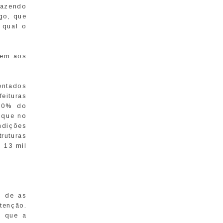
 fazendo
go, que
 qual o
tem aos
entados
eituras
 50% do
 que no
ndições
ruturas
 13 mil
o de as
tenção.
s que a