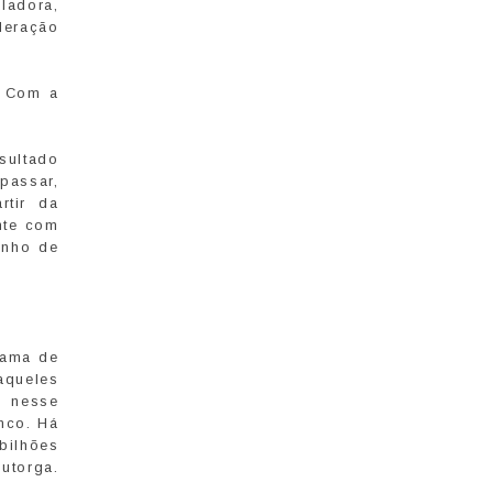
ladora,
deração
. Com a
sultado
passar,
rtir da
ente com
anho de
rama de
aqueles
o nesse
nco. Há
bilhões
utorga.