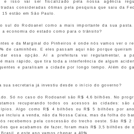
s e isso vai ser fiscalizado pela nossa agência regu
tradas consideradas ótimas pela pesquisa que saiu da Fe
, 15 estão em São Paulo.
ho sul do Rodoanel como a mais importante da sua pasta
a a economia do estado como para o trânsito?
ntes e da Marginal do Pinheiros é onde nós vamos ver o re
% de caminhões. E eles passam aqui não porque queiram 
ar essa opção. Aí a prefeitura vai regulamentar, a pa
é mais rápido, que tira toda a interferência de algum acid
equentes e paralisam a cidade por longo tempo. Além do g
a sua secretaria já investiu desde o início do governo?
sado. Só no caso do Rodoanel são R$ 4,6 bilhões. No prog
estamos recuperando todos os acessos às cidades: são 
icípios. Algo como R$ 4 bilhões ou R$ 5 bilhões por an
que incluiu a venda, não da Nossa Caixa, mas da folha do ba
nós recebemos pela concessão do trecho oeste. São R$ 2 
ões que acabamos de fazer, foram mais R$ 3,5 bilhões de o
Brasil, e este ano vamos chegar a 40%.