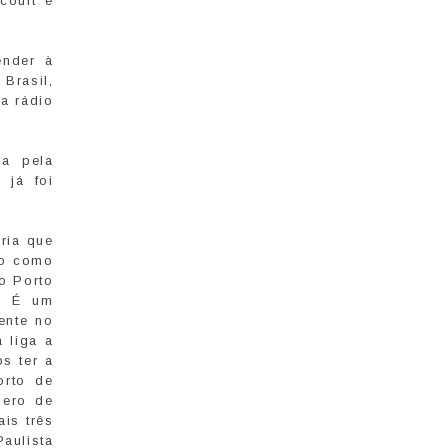
court e
ender à
Brasil,
a rádio
ja pela
 já foi
iria que
lo como
o Porto
o. É um
ente no
 liga a
s ter a
orto de
mero de
ais três
aulista