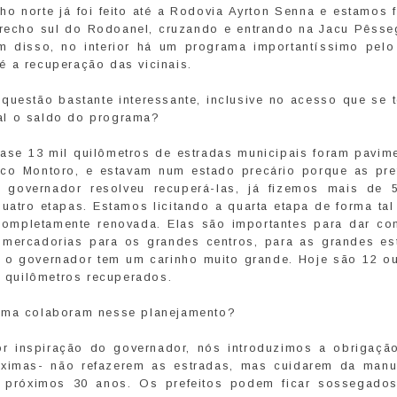
ho norte já foi feito até a Rodovia Ayrton Senna e estamos
trecho sul do Rodoanel, cruzando e entrando na Jacu Pêsse
m disso, no interior há um programa importantíssimo pelo
é a recuperação das vicinais.
 questão bastante interessante, inclusive no acesso que se 
al o saldo do programa?
ase 13 mil quilômetros de estradas municipais foram pavim
co Montoro, e estavam num estado precário porque as pref
 governador resolveu recuperá-las, já fizemos mais de
tro etapas. Estamos licitando a quarta etapa de forma tal
completamente renovada. Elas são importantes para dar co
 mercadorias para os grandes centros, para as grandes est
l o governador tem um carinho muito grande. Hoje são 12 ou
l quilômetros recuperados.
orma colaboram nesse planejamento?
r inspiração do governador, nós introduzimos a obrigaçã
óximas- não refazerem as estradas, mas cuidarem da manu
s próximos 30 anos. Os prefeitos podem ficar sossegado