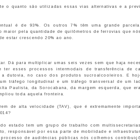
e o quanto são utilizadas essas vias alternativas e a prev
centual é de 93%. Os outros 7% têm uma grande parcel
to maior pela quantidade de quilômetros de ferrovias que n
 de estar crescendo 20% ao ano.
tar. Dá para multiplicar umas seis vezes sem que haja nece
 ter esses processos intermodais de transferência de c
 a dutovia, no caso dos produtos sucroalcooleiros. E hoj
 um tráfego longitudinal e um tráfego transversal de um la
Alta Paulista, da Sorocabana, da margem esquerda, que er
mpliou toda aquela fronteira.
rem de alta velocidade (TAV), que é extremamente import
2014?
do estado tem um grupo de trabalho com multissecretaria
o, responsável por essa parte de mobilidade e infraestrutu
o processo de audiências públicas nós colhemos contribuiçõ