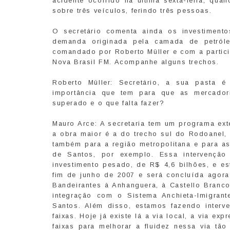
acidente ocorrido na última sexta-feira, qu
sobre três veículos, ferindo três pessoas.
O secretário comenta ainda os investimento
demanda originada pela camada de petróle
comandado por Roberto Müller e com a partici
Nova Brasil FM. Acompanhe alguns trechos.
Roberto Müller: Secretário, a sua pasta é
importância que tem para que as mercadori
superado e o que falta fazer?
Mauro Arce: A secretaria tem um programa exte
a obra maior é a do trecho sul do Rodoanel
também para a região metropolitana e para 
de Santos, por exemplo. Essa intervençã
investimento pesado, de R$ 4,6 bilhões, e e
fim de junho de 2007 e será concluída agora
Bandeirantes à Anhanguera, à Castello Branco
integração com o Sistema Anchieta-Imigrant
Santos. Além disso, estamos fazendo interv
faixas. Hoje já existe lá a via local, a via e
faixas para melhorar a fluidez nessa via tão