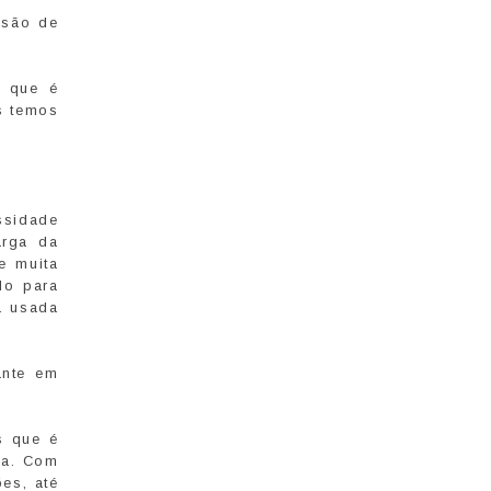
isão de
a que é
ós temos
ssidade
arga da
e muita
do para
a usada
ante em
s que é
ra. Com
es, até