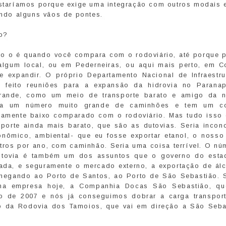
ostaríamos porque exige uma integração com outros modais 
ndo alguns vãos de pontes.
ão?
ão o é quando você compara com o rodoviário, até porque p
gum local, ou em Pederneiras, ou aqui mais perto, em C
e expandir. O próprio Departamento Nacional de Infraestru
os feito reuniões para a expansão da hidrovia no Parana
Grande, como um meio de transporte barato e amigo da n
e a um número muito grande de caminhões e tem um c
mamente baixo comparado com o rodoviário. Mas tudo isso 
sporte ainda mais barato, que são as dutovias. Seria inconc
ômico, ambiental- que eu fosse exportar etanol, o nosso 
itros por ano, com caminhão. Seria uma coisa terrível. O nú
dutovia é também um dos assuntos que o governo do esta
ivada, e seguramente o mercado externo, a exportação de álc
 chegando ao Porto de Santos, ao Porto de São Sebastião. 
ma empresa hoje, a Companhia Docas São Sebastião, q
ro de 2007 e nós já conseguimos dobrar a carga transport
ão da Rodovia dos Tamoios, que vai em direção a São Seba