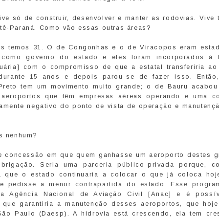
ive só de construir, desenvolver e manter as rodovias. Viv
etê-Paraná. Como vão essas outras áreas?
s temos 31. O de Congonhas e o de Viracopos eram estad
 como governo do estado e eles foram incorporados à I
rtuária] com o compromisso de que a estatal transferiria ao
durante 15 anos e depois parou-se de fazer isso. Então
 Preto tem um movimento muito grande; o de Bauru acabou
o aeroportos que têm empresas aéreas operando e uma c
amente negativo do ponto de vista de operação e manutençã
ais nenhum?
e concessão em que quem ganhasse um aeroporto destes g
brigação. Seria uma parceria público-privada porque, 
ia que o estado continuaria a colocar o que já coloca ho
e pedisse a menor contrapartida do estado. Esse progra
a Agência Nacional de Aviação Civil [Anac] e é possí
que garantiria a manutenção desses aeroportos, que hoje 
ão Paulo (Daesp). A hidrovia está crescendo, ela tem cre