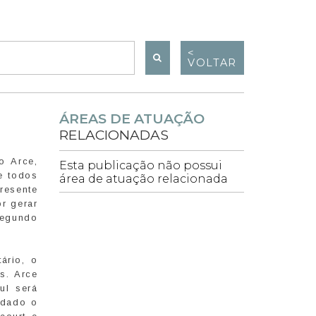
<
VOLTAR
ÁREAS DE ATUAÇÃO
RELACIONADAS
o Arce,
Esta publicação não possui
e todos
área de atuação relacionada
resente
r gerar
Segundo
ário, o
s. Arce
ul será
rdado o