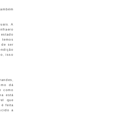
e também
uais. A
nfraero
 estado
, temos
 de ser
ondição
o, isso
randes,
como dá
je como
ma está
vel que
é feita
scido a