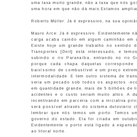
uma taxa muito grande, não a taxa que nós g
uma hora em que não dá mais.Estamos amplia
Roberto Müller: Já é expressivo, na sua opini
Mauro Arce: Já é expressivo. Evidentemente n
carga acaba caindo em algum caminhão em al
Existe hoje um grande trabalho no sentido d
Transportes [Dnit] está interessado, e tem
subindo o rio Paranaíba, entrando no rio 
porque cada chapa daquelas correspond
baixíssimo de combustível e um preço extre
intermodalidade. E tem outro sistema de tran
seria um pecado sob todos os aspectos -econ
em quantidade grande, mais de 5 bilhões de l
acidentes e o custo seriam muito altos. A 
incentivando em parceria com a iniciativa pr
será possível através do sistema dutoviário
lembrar que nós temos um porto. Temos u
governo do estado. Ela foi criada em outub
Evidentemente o porto está ligado à expans
ao litoral norte.