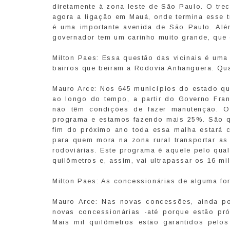
diretamente à zona leste de São Paulo. O trec
agora a ligação em Mauá, onde termina esse 
é uma importante avenida de São Paulo. Alé
governador tem um carinho muito grande, que 
Milton Paes: Essa questão das vicinais é uma
bairros que beiram a Rodovia Anhanguera. Qu
Mauro Arce: Nos 645 municípios do estado qu
ao longo do tempo, a partir do Governo Fran
não têm condições de fazer manutenção. O
programa e estamos fazendo mais 25%. São qua
fim do próximo ano toda essa malha estará 
para quem mora na zona rural transportar as
rodoviárias. Este programa é aquele pelo qua
quilômetros e, assim, vai ultrapassar os 16 mi
Milton Paes: As concessionárias de alguma f
Mauro Arce: Nas novas concessões, ainda po
novas concessionárias -até porque estão pr
Mais mil quilômetros estão garantidos pelo