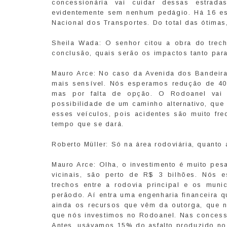
concessionária vai cuidar dessas estrada
evidentemente sem nenhum pedágio. Há 16 es
Nacional dos Transportes. Do total das ótimas
Sheila Wada: O senhor citou a obra do trec
conclusão, quais serão os impactos tanto par
Mauro Arce: No caso da Avenida dos Bandeira
mais sensível. Nós esperamos redução de 40
mas por falta de opção. O Rodoanel vai d
possibilidade de um caminho alternativo, que 
esses veículos, pois acidentes são muito fr
tempo que se dará.
Roberto Müller: Só na área rodoviária, quanto 
Mauro Arce: Olha, o investimento é muito pe
vicinais, são perto de R$ 3 bilhões. Nós 
trechos entre a rodovia principal e os mun
perãodo. Aí entra uma engenharia financeira 
ainda os recursos que vêm da outorga, que 
que nós investimos no Rodoanel. Nas concess
Antes, usávamos 15% do asfalto produzido no 