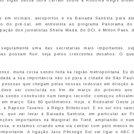
ando vigas dessa obra caíram sobre a Rodovia Régis Bitten
s em vicinais, aeroportos e na Baixada Santista para at
o do pré-sal, em entrevista ao programa Panorama do 
pação dos jornalistas Sheila Wada, do DCI, e Milton Paes, d
 seguramente uma das secretarias mais importantes, se
as possam fluir, seja pelos crescentes desafios. O que
nso, muita coisa sendo feita na região metropolitana. Eu d
, dada a sua importância não só para a cidade de São Pau
as pessoas que chegam pelas nossas rodovias em direção a
o deve ser concluída no fim de março do próximo an
stá sendo construído num tempo recorde: começou oficialm
 em março. São 60 quilômetros. Hoje, o Rodoanel Oeste já
, à Raposo Tavares, à Régis Bittencourt. E no sul nós vamo
es, que vai levar à Baixada Santista, em particular ao P
enções importantes na Marginal do Tietê, ampliando o nú
xpressa, e estamos criando uma via central com pelo menos m
 importante. A ligação Jacu Pêssego Sul vai ligar o ABC P