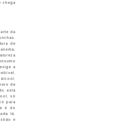
e chega
arte da
onchas.
tura de
panema,
atureza
onsumo
exige a
ebível,
álcool,
mero de
do está
ool, só
Só para
ue é do
ada lá.
stião e