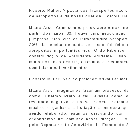
Roberto Müller: A pasta dos Transportes não v
de aeroportos e da nossa querida Hidrovia Ti
Mauro Arce: Comecemos pelos aeroportos: nó
partir dos anos 80, houve uma negociação
[Empresa Brasileira de Infraestrutura Aeropo
30% da receita de cada um. Isso foi feito 
aeroportos importantíssimos. O de Ribeirão
construído; o de Presidente Prudente… sã
muito boa. Nos demais, o resultado é complet
sem falar nos investimentos.
Roberto Müller: Não se pretende privatizar m
Mauro Arce: Imaginamos fazer um processo d
como Ribeirão Preto e tal, levasse como o
resultado negativo, o nosso modelo indicar
máximo e ganharia a licitação a empresa qu
sendo elaborado, estamos discutindo com 
encontremos um caminho nessa direção. E o 
pelo Departamento Aeroviário do Estado de S