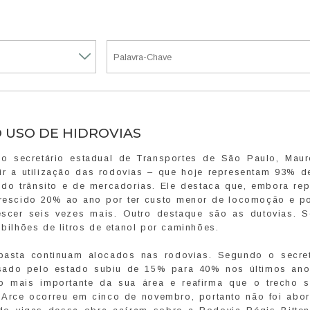
O USO DE HIDROVIAS
 secretário estadual de Transportes de São Paulo, Maur
ir a utilização das rodovias – que hoje representam 93% d
z do trânsito e de mercadorias. Ele destaca que, embora rep
crescido 20% ao ano por ter custo menor de locomoção e po
scer seis vezes mais. Outro destaque são as dutovias. 
 bilhões de litros de etanol por caminhões.
pasta continuam alocados nas rodovias. Segundo o secret
usado pelo estado subiu de 15% para 40% nos últimos ano
mais importante da sua área e reafirma que o trecho s
 Arce ocorreu em cinco de novembro, portanto não foi abo