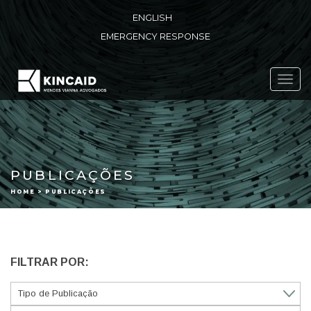
ENGLISH
EMERGENCY RESPONSE
Toggl
navig
PUBLICAÇÕES
HOME > PUBLICAÇÕES
FILTRAR POR: