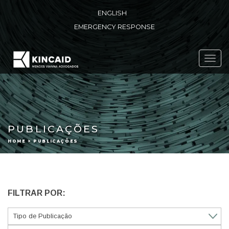
ENGLISH
EMERGENCY RESPONSE
Toggl
navig
PUBLICAÇÕES
HOME > PUBLICAÇÕES
FILTRAR POR: