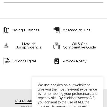
Doing Business
Mercado de Gás
Livro de
Oil & Gas
Jurisprudência
Comparative Guide
Folder Digital
Privacy Policy
We use cookies on our website to
give you the most relevant experience
by remembering your preferences and
repeat visits. By clicking “Accept All”,
RIO DE JANEIRO
SÃO PAULO
you consent to the use of ALL the
cookies. However, you may visit