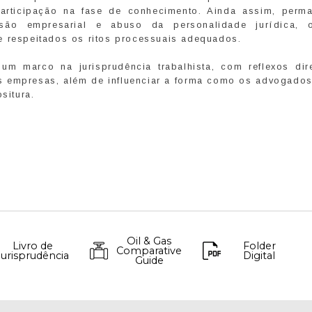
articipação na fase de conhecimento. Ainda assim, perm
são empresarial e abuso da personalidade jurídica, 
e respeitados os ritos processuais adequados.
um marco na jurisprudência trabalhista, com reflexos dir
as empresas, além de influenciar a forma como os advogado
situra.
Oil & Gas
Livro de
Folder
Comparative
Jurisprudência
Digital
Guide