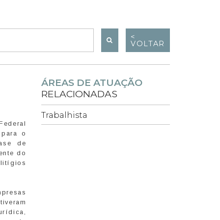
<
VOLTAR
ÁREAS DE ATUAÇÃO
RELACIONADAS
Trabalhista
Federal
 para o
fase de
ente do
litígios
empresas
tiveram
rídica,