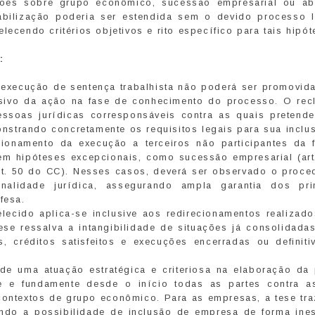
sões sobre grupo econômico, sucessão empresarial ou a
abilização poderia ser estendida sem o devido processo l
lecendo critérios objetivos e rito específico para tais hipót
:
execução de sentença trabalhista não poderá ser promovida
sivo da ação na fase de conhecimento do processo. O rec
essoas jurídicas corresponsáveis contra as quais pretende 
strando concretamente os requisitos legais para sua inclu
ionamento da execução a terceiros não participantes da 
m hipóteses excepcionais, como sucessão empresarial (art
rt. 50 do CC). Nesses casos, deverá ser observado o proce
nalidade jurídica, assegurando ampla garantia dos pri
fesa.
ecido aplica-se inclusive aos redirecionamentos realizado
ese ressalva a intangibilidade de situações já consolidada
 créditos satisfeitos e execuções encerradas ou definiti
e uma atuação estratégica e criteriosa na elaboração da 
que e fundamente desde o início todas as partes contra a
 contextos de grupo econômico. Para as empresas, a tese tra
ngindo a possibilidade de inclusão de empresa de forma ine