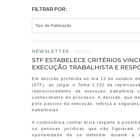
FILTRAR POR:
NEWSLETTER
-
19/11/25
STF ESTABELECE CRITÉRIOS VI
EXECUÇÃO TRABALHISTA E RESP
Em decisão proferida no dia 13 de outubro de
(STF), ao julgar o Tema 1.232 da repercussã
redirecionamento da execução trabalhista
conhecimento do processo. A decisão, que deu
polo passivo da execução, reforça a segurança
trabalhistas.
A controvérsia central dizia respeito à possib
ou pessoas jurídicas que não figuraram 
oportunidade de se defender durante a in