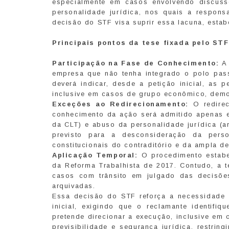
especialmente em casos envolvendo discus
personalidade jurídica, nos quais a respons
decisão do STF visa suprir essa lacuna, estabe
Principais pontos da tese fixada pelo STF
Participação na Fase de Conhecimento:
A 
empresa que não tenha integrado o polo pas
deverá indicar, desde a petição inicial, as p
inclusive em casos de grupo econômico, demon
Exceções ao Redirecionamento:
O redirec
conhecimento da ação será admitido apenas e
da CLT) e abuso da personalidade jurídica (a
previsto para a desconsideração da perso
constitucionais do contraditório e da ampla de
Aplicação Temporal:
O procedimento estabel
da Reforma Trabalhista de 2017. Contudo, a t
casos com trânsito em julgado das decisões,
arquivadas.
Essa decisão do STF reforça a necessidade d
inicial, exigindo que o reclamante identifi
pretende direcionar a execução, inclusive em
previsibilidade e segurança jurídica, restri