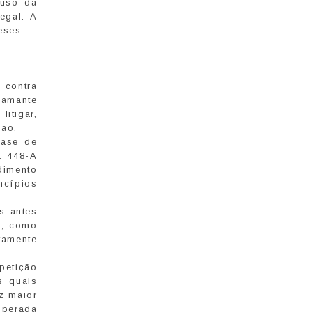
buso da
egal. A
eses.
 contra
lamante
litigar,
são.
fase de
. 448-A
dimento
ncípios
s antes
s, como
vamente
petição
s quais
z maior
sperada