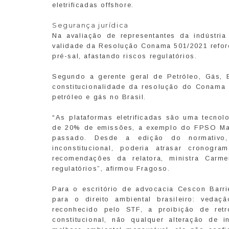
eletrificadas offshore.
Segurança jurídica
Na avaliação de representantes da indústri
validade da Resolução Conama 501/2021 reforç
pré-sal, afastando riscos regulatórios.
Segundo a gerente geral de Petróleo, Gás, 
constitucionalidade da resolução do Conama
petróleo e gás no Brasil.
“As plataformas eletrificadas são uma tecno
de 20% de emissões, a exemplo do FPSO Mar
passado. Desde a edição do normativo,
inconstitucional, poderia atrasar cronogr
recomendações da relatora, ministra Carm
regulatórios”, afirmou Fragoso.
Para o escritório de advocacia Cescon Barr
para o direito ambiental brasileiro: veda
reconhecido pelo STF, a proibição de ret
constitucional, não qualquer alteração de 