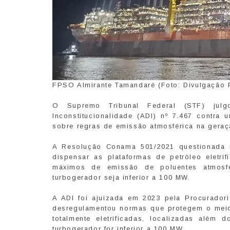
FPSO Almirante Tamandaré (Foto: Divulgação 
O Supremo Tribunal Federal (STF) julg
Inconstitucionalidade (ADI) nº 7.467 contr
sobre regras de emissão atmosférica na geraçã
A Resolução Conama 501/2021 questionada 
dispensar as plataformas de petróleo eletrifi
máximos de emissão de poluentes atmosfé
turbogerador seja inferior a 100 MW.
A ADI foi ajuizada em 2023 pela Procurador
desregulamentou normas que protegem o meio 
totalmente eletrificadas, localizadas além d
turbogerador for inferior a 100 MW.