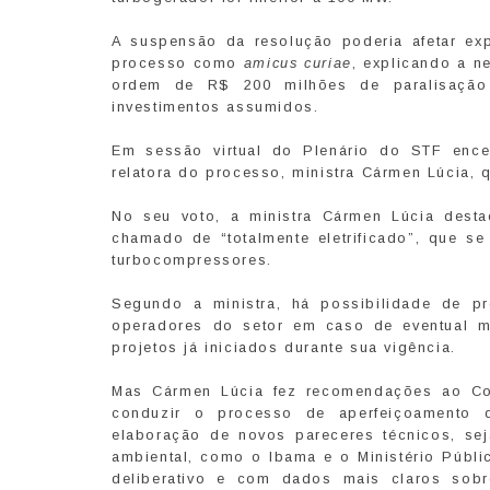
A suspensão da resolução poderia afetar exp
processo como
amicus curiae
, explicando a n
ordem de R$ 200 milhões de paralisação 
investimentos assumidos.
Em sessão virtual do Plenário do STF encer
relatora do processo, ministra Cármen Lúcia, q
No seu voto, a ministra Cármen Lúcia dest
chamado de “totalmente eletrificado”, que se
turbocompressores.
Segundo a ministra, há possibilidade de pre
operadores do setor em caso de eventual 
projetos já iniciados durante sua vigência.
Mas Cármen Lúcia fez recomendações ao Co
conduzir o processo de aperfeiçoamento 
elaboração de novos pareceres técnicos, se
ambiental, como o Ibama e o Ministério Públi
deliberativo e com dados mais claros sobre