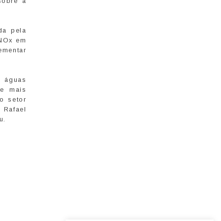
sobre a
da pela
 NOx em
ementar
m águas
te mais
o setor
 Rafael
u.