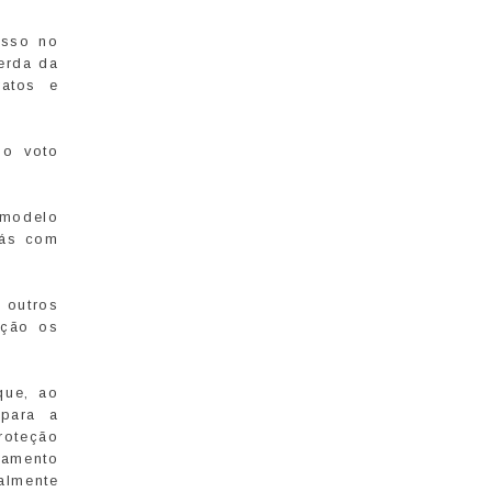
esso no
perda da
ratos e
 o voto
 modelo
gás com
 outros
ação os
que, ao
 para a
roteção
damento
almente