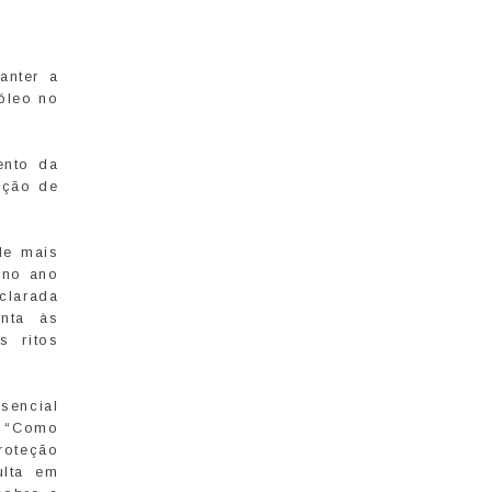
anter a
óleo no
ento da
ução de
de mais
 no ano
larada
enta às
s ritos
sencial
. “Como
roteção
ulta em