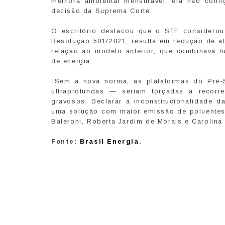
melhora ambiental mensurável, ela não confi
decisão da Suprema Corte.
O escritório destacou que o STF considerou q
Resolução 501/2021, resulta em redução de a
relação ao modelo anterior, que combinava 
de energia.
“Sem a nova norma, as plataformas do Pr
ultraprofundas — seriam forçadas a recorre
gravosos. Declarar a inconstitucionalidade d
uma solução com maior emissão de poluentes 
Baleroni, Roberta Jardim de Morais e Carolina
Fonte:
Brasil Energia
.