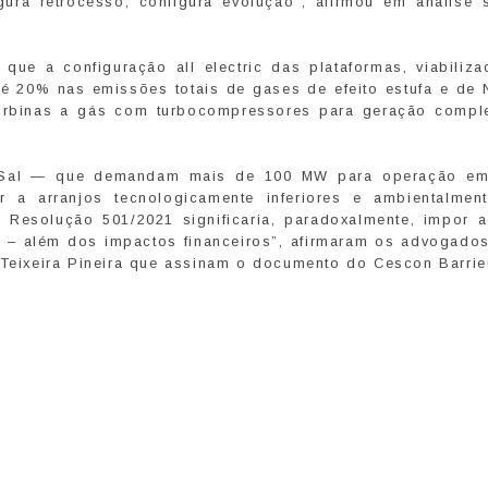
gura retrocesso; configura evolução”, afirmou em análise 
ue a configuração all electric das plataformas, viabiliza
té 20% nas emissões totais de gases de efeito estufa e de
turbinas a gás com turbocompressores para geração compl
é-Sal — que demandam mais de 100 MW para operação e
r a arranjos tecnologicamente inferiores e ambientalmen
a Resolução 501/2021 significaria, paradoxalmente, impor a
– além dos impactos financeiros”, afirmaram os advogados
 Teixeira Pineira que assinam o documento do Cescon Barrie