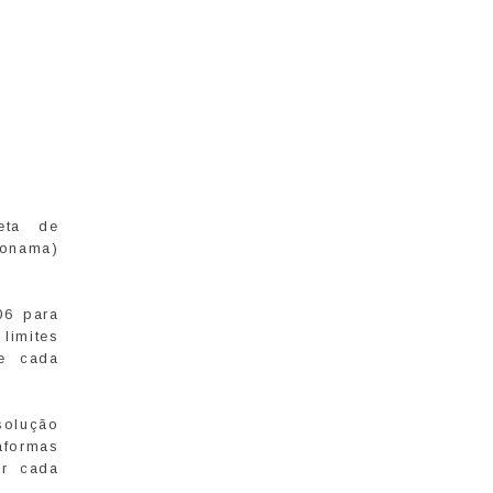
eta de
Conama)
06 para
 limites
de cada
solução
aformas
or cada