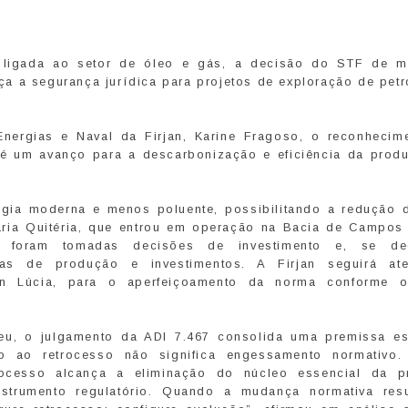
a ligada ao setor de óleo e gás, a decisão do STF de m
a a segurança jurídica para projetos de exploração de petr
Energias e Naval da Firjan, Karine Fragoso, o reconhecim
 é um avanço para a descarbonização e eficiência da prod
logia moderna e menos poluente, possibilitando a redução 
ia Quitéria, que entrou em operação na Bacia de Campos
 foram tomadas decisões de investimento e, se dec
amas de produção e investimentos. A Firjan seguirá at
en Lúcia, para o aperfeiçoamento da norma conforme o
ieu, o julgamento da ADI 7.467 consolida uma premissa es
ção ao retrocesso não significa engessamento normativo
rocesso alcança a eliminação do núcleo essencial da p
instrumento regulatório. Quando a mudança normativa res