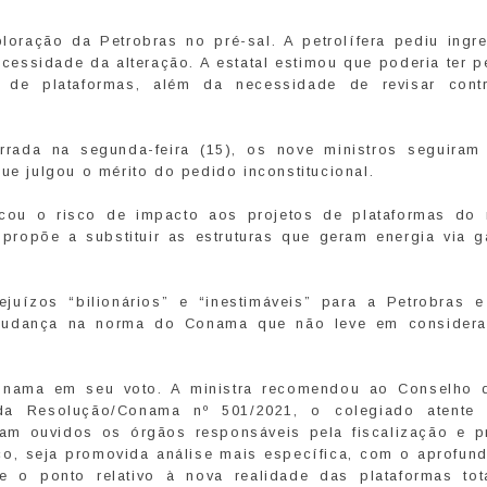
loração da Petrobras no pré-sal. A petrolífera pediu ingr
ecessidade da alteração. A estatal estimou que poderia ter 
de plataformas, além da necessidade de revisar cont
rada na segunda-feira (15), os nove ministros seguiram
ue julgou o mérito do pedido inconstitucional.
acou o risco de impacto aos projetos de plataformas do
 propõe a substituir as estruturas que geram energia via 
juízos “bilionários” e “inestimáveis” para a Petrobras e
mudança na norma do Conama que não leve em consider
nama em seu voto. A ministra recomendou ao Conselho 
da Resolução/Conama nº 501/2021, o colegiado atente
jam ouvidos os órgãos responsáveis pela fiscalização e p
co, seja promovida análise mais específica, com o aprofun
 o ponto relativo à nova realidade das plataformas tot