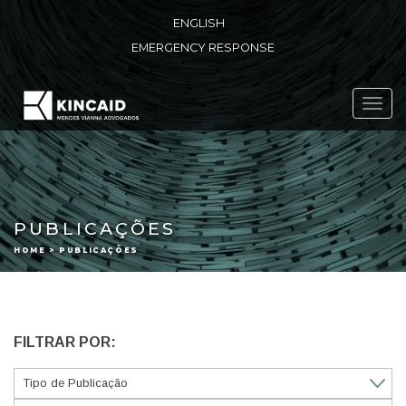
ENGLISH
EMERGENCY RESPONSE
Toggl
navig
PUBLICAÇÕES
HOME > PUBLICAÇÕES
FILTRAR POR: