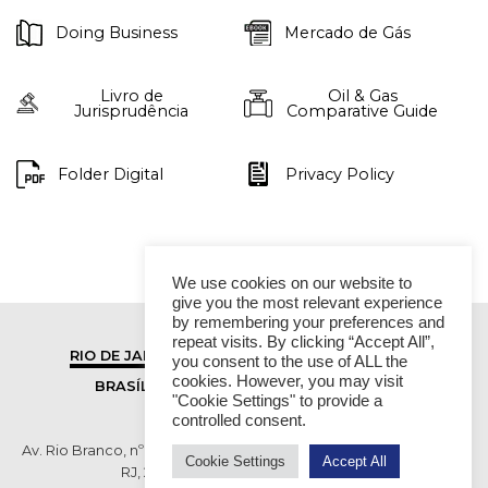
Doing Business
Mercado de Gás
Livro de
Oil & Gas
Jurisprudência
Comparative Guide
Folder Digital
Privacy Policy
We use cookies on our website to
give you the most relevant experience
by remembering your preferences and
repeat visits. By clicking “Accept All”,
RIO DE JANEIRO
SÃO PAULO
you consent to the use of ALL the
cookies. However, you may visit
BRASÍLIA
VITÓRIA
"Cookie Settings" to provide a
controlled consent.
Av. Rio Branco, nº 01, 14º andar - Ed. RB1- Centro, Rio de Janeiro -
Cookie Settings
Accept All
RJ, 20090-003 TEL (55 21) 2276 6200