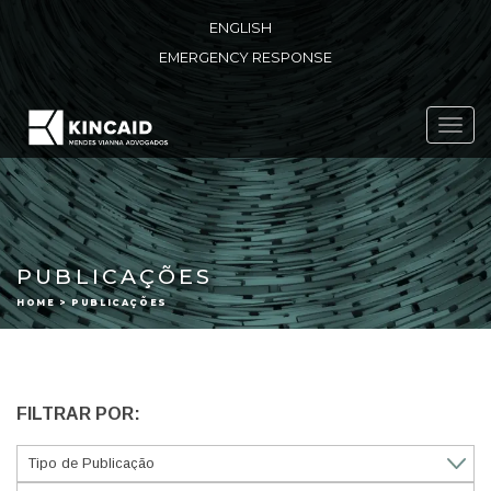
ENGLISH
EMERGENCY RESPONSE
Toggl
navig
PUBLICAÇÕES
HOME > PUBLICAÇÕES
FILTRAR POR: