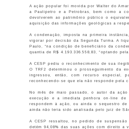
A ação popular foi movida por Walter do Amar
a Paulipetro e a Petrobras, bem como a c
devolverem ao patrimônio público o equivale
aquisição das informações geológicas a respe
A condenação, imposta na primeira instância,
vigorar por decisão da Segunda Turma. A liqu
Paulo, “na condição de beneficiário da conde
quantia de R$ 4.193.336.558,83, “optando pel
A CESP pediu o reconhecimento de sua ilegit
O TRF2 determinou o prosseguimento da ex
ingressou, então, com recurso especial, 
reconhecendo-se que ela não responde pela c
No mês de maio passado, o autor da ação 
execução e a imediata penhora on-line de 
respondem à ação, ou ainda o sequestro de 
ainda não teria sido analisada pelo juiz de Sã
A CESP ressaltou, no pedido de suspensão
detém 94,08% das suas ações com direito a v