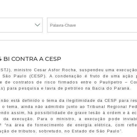
 BI CONTRA A CESP
 (STJ), ministro Cesar Asfor Rocha, suspendeu uma execuçã
e São Paulo (CESP). A condenação é fruto de uma ação 
e de contratos de risco firmados entre o Paulipetro – Co
as) para pesquisa e lavra de petróleo na Bacia do Paraná.
não está definido o tema da ilegitimidade da CESP para re
 o tema, ainda não admitido junto ao Tribunal Regional Fed
Sendo assim, há possibilidade de grave lesão à ordem e à e
io da execução. Para o ministro, a execução pode inviabi
“na área de fornecimento de energia elétrica, com refl
ação de tributos, sobretudo, no Estado de São Paulo”.