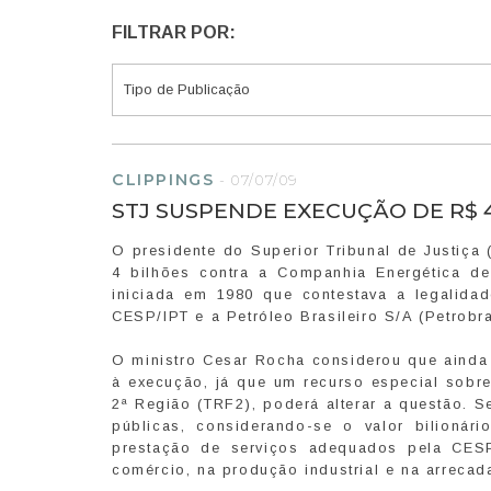
FILTRAR POR:
CLIPPINGS
-
07/07/09
STJ SUSPENDE EXECUÇÃO DE R$ 4
O presidente do Superior Tribunal de Justiça
4 bilhões contra a Companhia Energética d
iniciada em 1980 que contestava a legalidad
CESP/IPT e a Petróleo Brasileiro S/A (Petrobr
O ministro Cesar Rocha considerou que ainda 
à execução, já que um recurso especial sobre
2ª Região (TRF2), poderá alterar a questão. 
públicas, considerando-se o valor bilionár
prestação de serviços adequados pela CESP 
comércio, na produção industrial e na arrecad