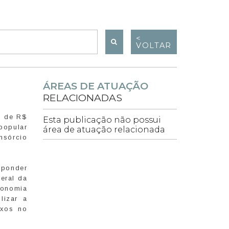
<
VOLTAR
ÁREAS DE ATUAÇÃO
RELACIONADAS
o de R$
Esta publicação não possui
popular
área de atuação relacionada
nsórcio
sponder
eral da
conomia
lizar a
exos no