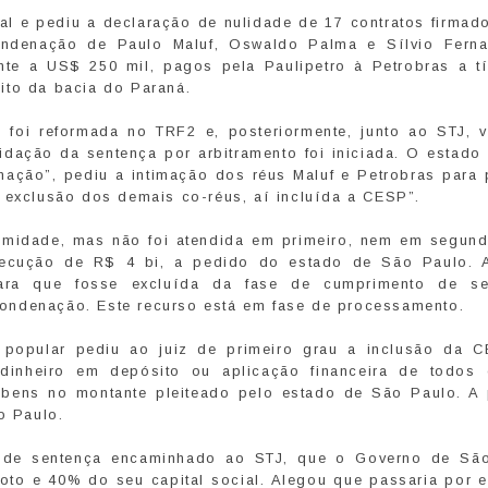
al e pediu a declaração de nulidade de 17 contratos firmado
ondenação de Paulo Maluf, Oswaldo Palma e Sílvio Fern
nte a US$ 250 mil, pagos pela Paulipetro à Petrobras a tí
ito da bacia do Paraná.
 foi reformada no TRF2 e, posteriormente, junto ao STJ, v
idação da sentença por arbitramento foi iniciada. O estado
nação”, pediu a intimação dos réus Maluf e Petrobras para 
a exclusão dos demais co-réus, aí incluída a CESP”.
imidade, mas não foi atendida em primeiro, nem em segund
ecução de R$ 4 bi, a pedido do estado de São Paulo.
para que fosse excluída da fase de cumprimento de se
ondenação. Este recurso está em fase de processamento.
popular pediu ao juiz de primeiro grau a inclusão da 
dinheiro em depósito ou aplicação financeira de todos
bens no montante pleiteado pelo estado de São Paulo. A 
o Paulo.
 de sentença encaminhado ao STJ, que o Governo de Sã
oto e 40% do seu capital social. Alegou que passaria por 