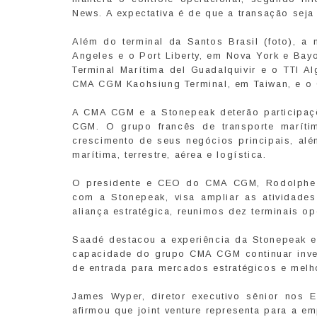
News. A expectativa é de que a transação sej
Além do terminal da Santos Brasil (foto), a
Angeles e o Port Liberty, em Nova York e Ba
Terminal Marítima del Guadalquivir e o TTI A
CMA CGM Kaohsiung Terminal, em Taiwan, e o 
A CMA CGM e a Stonepeak deterão participaç
CGM. O grupo francês de transporte marítim
crescimento de seus negócios principais, al
marítima, terrestre, aérea e logística.
O presidente e CEO do CMA CGM, Rodolphe S
com a Stonepeak, visa ampliar as atividade
aliança estratégica, reunimos dez terminais 
Saadé destacou a experiência da Stonepeak em
capacidade do grupo CMA CGM continuar inves
de entrada para mercados estratégicos e melho
James Wyper, diretor executivo sênior nos 
afirmou que joint venture representa para a e