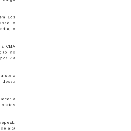
 em Los
lbao, o
ndia, o
e a CMA
ação no
por via
arceria
o dessa
lecer a
 portos
nepeak,
 de alta