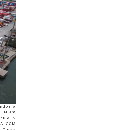
nidos a
 CGM em
aulo. A
CMA CGM
d Cargo