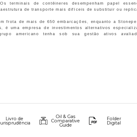
 “Os terminais de contêineres desempenham papel essen
aestrutura de transporte mais difíceis de substituir ou replic
 frota de mais de 650 embarcações, enquanto a Stonepe
 é uma empresa de investimentos alternativos especiali
 grupo americano tenha sob sua gestão ativos avali
Oil & Gas
Livro de
Folder
Comparative
Jurisprudência
Digital
Guide