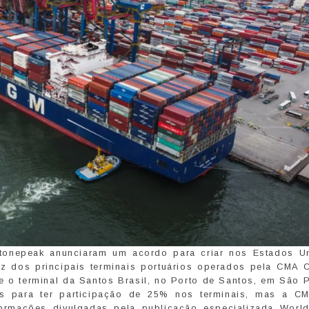
onepeak anunciaram um acordo para criar nos Estados U
 dez dos principais terminais portuários operados pela CMA
e o terminal da Santos Brasil, no Porto de Santos, em São P
res para ter participação de 25% nos terminais, mas a 
formações divulgadas pela publicação especializada Worl