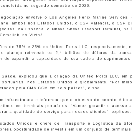
a concluída no segundo semestre de 2026.
 negociação envolve o Los Angeles Fenix Marine Services,
yonne, ambos nos Estados Unidos, o CSP Valencia, o CSP Bi
lgeciras, na Espanha, o Nhava Sheva Freeport Terminal, na Í
Gemalink, no Vietnã.
ões de 75% e 25% na United Ports LLC, respectivamente, 
o planeja reinvestir os 2,4 bilhões de dólares da trans
ém de expandir a capacidade de sua cadeia de suprimentos 
aadé, explicou que a criação da United Ports LLC, em p
s portuárias, nos Estados Unidos e globalmente. “Por mei
operados pela CMA CGM em seis países”, disse.
 infraestrutura e informou que o objetivo do acordo é forta
tindo em terminais portuários. “Vamos garantir o acesso a
rar a qualidade do serviço para nossos clientes”, explicou.
Estados Unidos e chefe de Transporte e Logística da Sto
mpresa oportunidade de investir em um conjunto de terminais