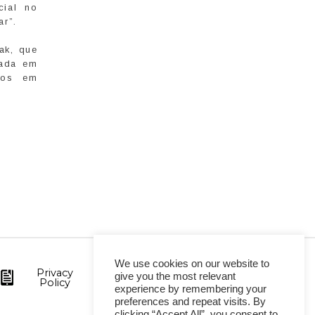
cial no
ar”.
ak, que
zada em
ados em
We use cookies on our website to
Privacy
give you the most relevant
Policy
experience by remembering your
preferences and repeat visits. By
clicking “Accept All”, you consent to