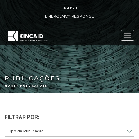
ENGLISH
EMERGENCY RESPONSE
Toggl
navig
PUBLICAÇÕES
HOME > PUBLICAÇÕES
FILTRAR POR: