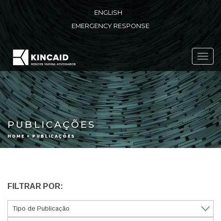
ENGLISH
EMERGENCY RESPONSE
Toggl
navig
PUBLICAÇÕES
HOME > PUBLICAÇÕES
FILTRAR POR: