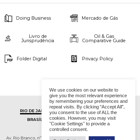
Doing Business
Mercado de Gás
Livro de
Oil & Gas
Jurisprudência
Comparative Guide
Folder Digital
Privacy Policy
We use cookies on our website to
give you the most relevant experience
by remembering your preferences and
repeat visits. By clicking “Accept All”,
RIO DE JANEIRO
SÃO PAULO
you consent to the use of ALL the
cookies. However, you may visit
BRASÍLIA
VITÓRIA
"Cookie Settings" to provide a
controlled consent.
Av. Rio Branco, nº 01, 14º andar - Ed. RB1- Centro, Rio de Janeiro -