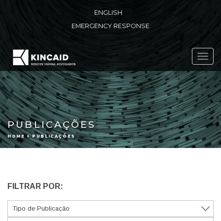
ENGLISH
EMERGENCY RESPONSE
Toggl
navig
PUBLICAÇÕES
HOME > PUBLICAÇÕES
FILTRAR POR: