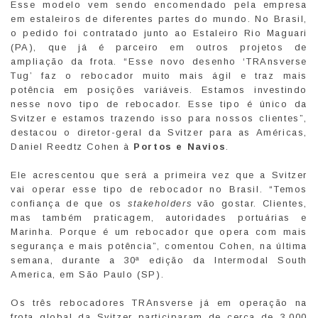
Esse modelo vem sendo encomendado pela empresa
em estaleiros de diferentes partes do mundo. No Brasil,
o pedido foi contratado junto ao Estaleiro Rio Maguari
(PA), que já é parceiro em outros projetos de
ampliação da frota. “Esse novo desenho ‘TRAnsverse
Tug’ faz o rebocador muito mais ágil e traz mais
potência em posições variáveis. Estamos investindo
nesse novo tipo de rebocador. Esse tipo é único da
Svitzer e estamos trazendo isso para nossos clientes”,
destacou o diretor-geral da Svitzer para as Américas,
Daniel Reedtz Cohen à
Portos e Navios
.
Ele acrescentou que será a primeira vez que a Svitzer
vai operar esse tipo de rebocador no Brasil. “Temos
confiança de que os
stakeholders
vão gostar. Clientes,
mas também praticagem, autoridades portuárias e
Marinha. Porque é um rebocador que opera com mais
segurança e mais potência”, comentou Cohen, na última
semana, durante a 30ª edição da Intermodal South
America, em São Paulo (SP).
Os três rebocadores TRAnsverse já em operação na
frota global da Svitzer participaram de cerca de 3.000