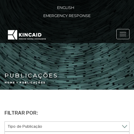
ENGLISH
EMERGENCY RESPONSE
Toggl
navig
PUBLICAÇÕES
HOME > PUBLICAÇÕES
FILTRAR POR: