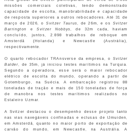
missões comerciais coletivas, tendo demonstrado
capacidade de escolta, manobrabilidade e capacidade
de resposta superiores a outros rebocadores. Até 31 de
março de 2026, o
Svitzer Taurus
, de 26m, e os
Svitzer
Barrington
e
Svitzer Nobbys
, de 32m cada, haviam
concluído, juntos, 2.898 trabalhos de reboque em
Amsterdã (Holanda) e Newcastle (Austrália),
respectivamente.
O quarto rebocador TRAnsverse da empresa, o
Svitzer
Balder
, de 35m, já iniciou testes marítimos na Turquia.
Segundo a operadora, esse será o maior rebocador
elétrico de escolta do mundo, operando a partir de
Gotemburgo, na Suécia. A embarcação registrou 88
toneladas de tração e mais de 150 toneladas de força
de manobra nos testes marítimos realizados no
Estaleiro Uzmar.
A Svitzer destacou o desempenho desse projeto tanto
nas vias navegáveis confinadas e eclusas de IJmuiden,
em Amsterdã, quanto no maior porto de exportação de
carvão do mundo, em Newcastle, na Austrália. A