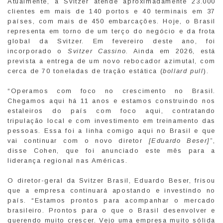
Atualmente, a Svitzer atende aproximadamente 23.000
clientes em mais de 140 portos e 40 terminais em 37
países, com mais de 450 embarcações. Hoje, o Brasil
representa em torno de um terço do negócio e da frota
global da Svitzer. Em fevereiro deste ano, foi
incorporado o
Svitzer Cassino
. Ainda em 2026, está
prevista a entrega de um novo rebocador azimutal, com
cerca de 70 toneladas de tração estática (
bollard pull
).
“Operamos com foco no crescimento no Brasil.
Chegamos aqui há 11 anos e estamos construindo nos
estaleiros do país com foco aqui, contratando
tripulação local e com investimento em treinamento das
pessoas. Essa foi a linha comigo aqui no Brasil e que
vai continuar com o novo diretor
[Eduardo Beser]
”,
disse Cohen, que foi anunciado este mês para a
liderança regional nas Américas.
O diretor-geral da Svitzer Brasil, Eduardo Beser, frisou
que a empresa continuará apostando e investindo no
país. “Estamos prontos para acompanhar o mercado
brasileiro. Prontos para o que o Brasil desenvolver e
querendo muito crescer. Vejo uma empresa muito sólida