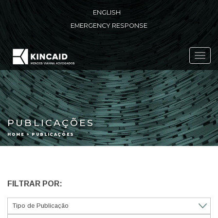
ENGLISH
EMERGENCY RESPONSE
Toggl
navig
PUBLICAÇÕES
HOME > PUBLICAÇÕES
FILTRAR POR: