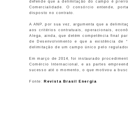
defende que a delimitação do campo é prerr
Comercialidade. O consórcio entende, port
disposto no contrato.
A ANP, por sua vez, argumenta que a delimita
aos critérios contratuais, operacionais, econ
Alega, ainda, que detém competência final p
de Desenvolvimento e que a existência de “
delimitação de um campo único pelo regulador
Em março de 2014, foi instaurado procedimento
Comércio Internacional, e as partes empree
sucesso até o momento, o que motivou a bus
Fonte:
Revista Brasil Energia