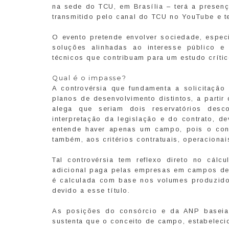
na sede do TCU, em Brasília – terá a presenç
transmitido pelo canal do TCU no YouTube e t
O evento pretende envolver sociedade, especi
soluções alinhadas ao interesse público e 
técnicos que contribuam para um estudo críti
Qual é o impasse?
A controvérsia que fundamenta a solicitaçã
planos de desenvolvimento distintos, a parti
alega que seriam dois reservatórios desc
interpretação da legislação e do contrato, 
entende haver apenas um campo, pois o conc
também, aos critérios contratuais, operacionai
Tal controvérsia tem reflexo direto no cál
adicional paga pelas empresas em campos de
é calculada com base nos volumes produzido
devido a esse título.
As posições do consórcio e da ANP baseiam
sustenta que o conceito de campo, estabelecido