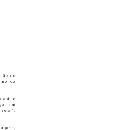
ssão de
orno da
rasil e
eçou em
setor”,
ugarin,