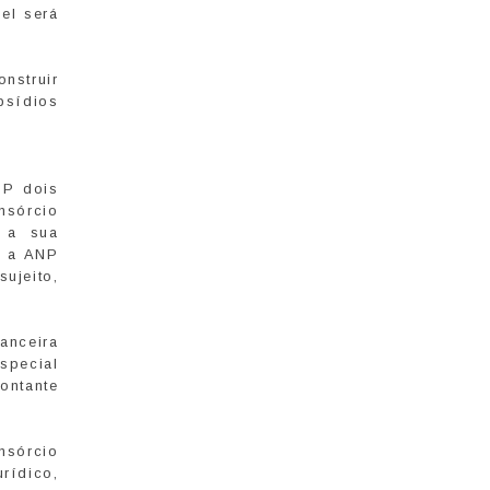
el será
nstruir
bsídios
NP dois
nsórcio
o a sua
, a ANP
ujeito,
anceira
special
ontante
nsórcio
urídico,