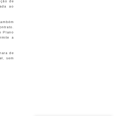
ação de
lada ao
 também
ontrato.
o Plano
rmite a
âmara de
el, sem