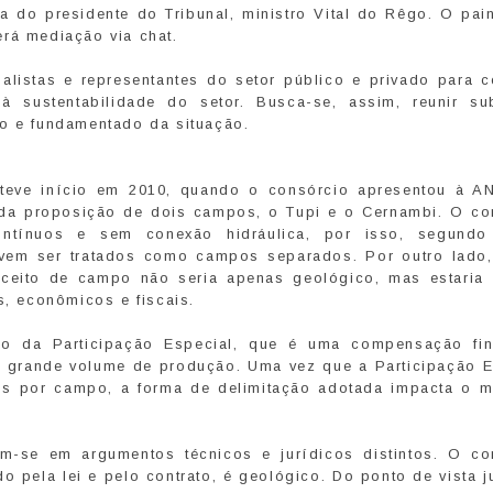
a do presidente do Tribunal, ministro Vital do Rêgo. O pain
erá mediação via chat.
alistas e representantes do setor público e privado para co
à sustentabilidade do setor. Busca-se, assim, reunir su
co e fundamentado da situação.
o teve início em 2010, quando o consórcio apresentou à A
r da proposição de dois campos, o Tupi e o Cernambi. O co
ontínuos e sem conexão hidráulica, por isso, segund
devem ser tratados como campos separados. Por outro lado
eito de campo não seria apenas geológico, mas estaria s
s, econômicos e fiscais.
culo da Participação Especial, que é uma compensação fin
 grande volume de produção. Uma vez que a Participação E
s por campo, a forma de delimitação adotada impacta o m
-se em argumentos técnicos e jurídicos distintos. O co
 pela lei e pelo contrato, é geológico. Do ponto de vista j