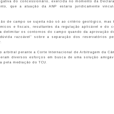
ogativa do concessionário, exercida no momento da Declar
anto, que a atuação da ANP estaria juridicamente vincu
ção de campo se sujeita não só ao critério geológico, mas
ômicos e fiscais, resultantes da regulação aplicável e do c
ara delimitar os contornos do campo quando da aprovação d
dúvida razoável” sobre a separação dos reservatórios pe
.
 arbitral perante a Corte Internacional de Arbitragem da C
nderam diversos esforços em busca de uma solução amigáv
ca pela mediação do TCU.