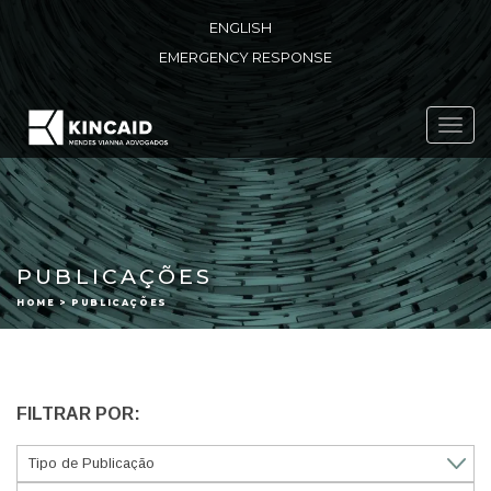
ENGLISH
EMERGENCY RESPONSE
Toggl
navig
PUBLICAÇÕES
HOME > PUBLICAÇÕES
FILTRAR POR: