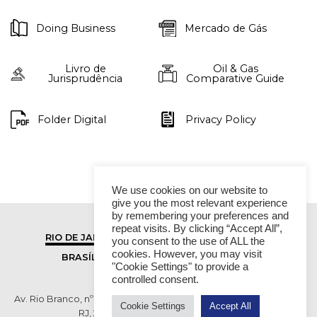
Doing Business
Mercado de Gás
Livro de
Oil & Gas
Jurisprudência
Comparative Guide
Folder Digital
Privacy Policy
We use cookies on our website to
give you the most relevant experience
by remembering your preferences and
repeat visits. By clicking “Accept All”,
RIO DE JANEIRO
SÃO PAULO
you consent to the use of ALL the
cookies. However, you may visit
BRASÍLIA
VITÓRIA
"Cookie Settings" to provide a
controlled consent.
Av. Rio Branco, nº 01, 14º andar - Ed. RB1- Centro, Rio de Janeiro -
Cookie Settings
Accept All
RJ, 20090-003 TEL (55 21) 2276 6200