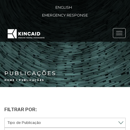
ENGLISH
EMERGENCY RESPONSE
Toggl
navig
PUBLICAÇÕES
HOME > PUBLICAÇÕES
FILTRAR POR: