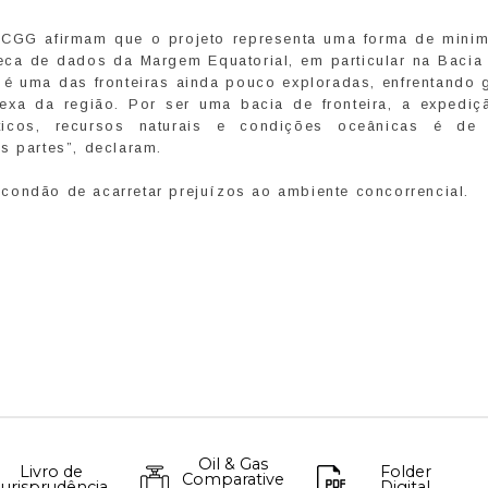
a CGG afirmam que o projeto representa uma forma de minim
eca de dados da Margem Equatorial, em particular na Bacia
 é uma das fronteiras ainda pouco exploradas, enfrentando 
xa da região. Por ser uma bacia de fronteira, a expediç
icos, recursos naturais e condições oceânicas é de
as partes”, declaram.
condão de acarretar prejuízos ao ambiente concorrencial.
Oil & Gas
Livro de
Folder
Comparative
Jurisprudência
Digital