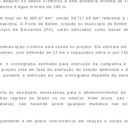
adquirir os dados sísmicos a uma distância mínima de 1
 lâmina d’água mínima de 200 m.
 total de 81.665,97 km², sendo 58.717,58 km² referente à 
e manobra. O Porto de Belém, situado no município de Belém 
cípio de Barcarena (PA), serão utilizados como bases d
barcação sísmica será usada no projeto. Ela utilizará um 
tuantes, com extensão de 12 km e espaçados entre si por 1
de, o cronograma estimado para execução da campanha é
 projeto está em fase de avaliação do estudo ambiental e 
o), portanto a definição do seu cronograma depende da emi
rita às atividades necessárias para o desenvolvimento do 
ras regiões no Brasil ou no exterior. Além disso, não 
ietárias, não havendo assim qualquer mudança nas est
dependente e em plena concorrência em relação a outras á