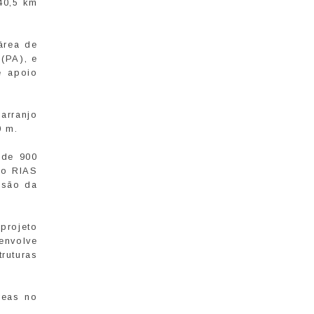
40,5 km
área de
(PA), e
e apoio
arranjo
50 m.
 de 900
do RIAS
ssão da
projeto
envolve
ruturas
reas no