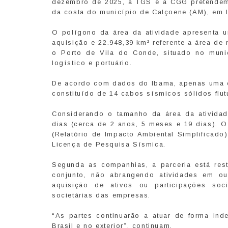
dezembro de 2025, a TGS e a CGG pretendem 
da costa do município de Calçoene (AM), em
O polígono da área da atividade apresenta um
aquisição e 22.948,39 km² referente a área d
o Porto de Vila do Conde, situado no muni
logístico e portuário.
De acordo com dados do Ibama, apenas uma em
constituído de 14 cabos sísmicos sólidos flu
Considerando o tamanho da área da ativida
dias (cerca de 2 anos, 5 meses e 19 dias). O
(Relatório de Impacto Ambiental Simplificad
Licença de Pesquisa Sísmica.
Segunda as companhias, a parceria está rest
conjunto, não abrangendo atividades em out
aquisição de ativos ou participações soc
societárias das empresas.
“As partes continuarão a atuar de forma in
Brasil e no exterior”, continuam.