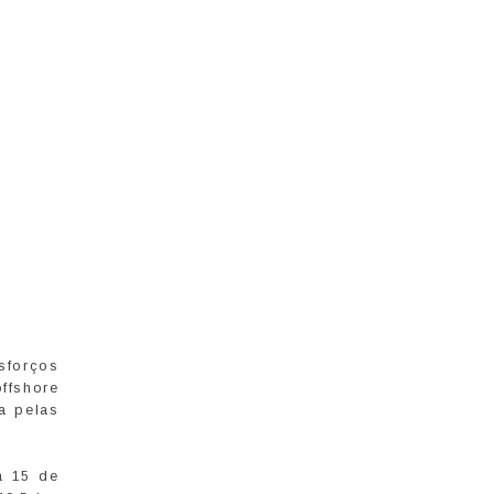
sforços
ffshore
a pelas
a 15 de