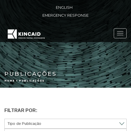
ENGLISH
EMERGENCY RESPONSE
Toggl
navig
PUBLICAÇÕES
HOME > PUBLICAÇÕES
FILTRAR POR: