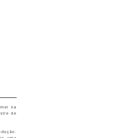
amer na
stre de
odução.
ara uma