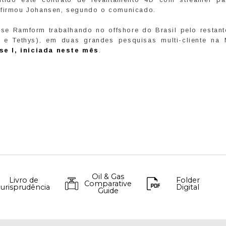
 afirmou Johansen, segundo o comunicado.
se Ramform trabalhando no offshore do Brasil pelo restant
 e Tethys), em duas grandes pesquisas multi-cliente na
e I, iniciada neste mês
.
Oil & Gas
Livro de
Folder
Comparative
Jurisprudência
Digital
Guide