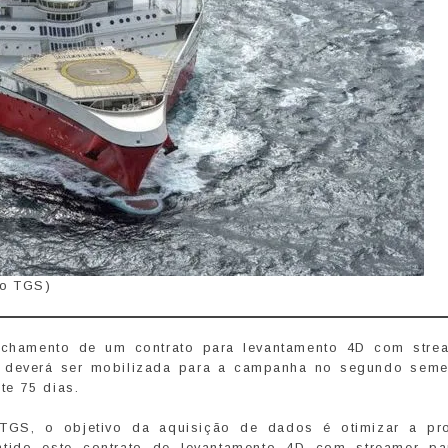
ão TGS)
 fechamento de um contrato para levantamento 4D com stre
deverá ser mobilizada para a campanha no segundo seme
te 75 dias.
TGS, o objetivo da aquisição de dados é otimizar a pr
antido este contrato de levantamento 4D com streamer p