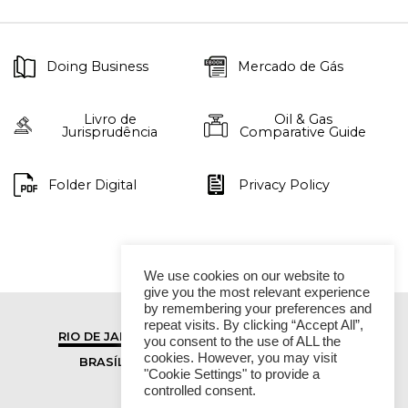
Doing Business
Mercado de Gás
Livro de
Oil & Gas
Jurisprudência
Comparative Guide
Folder Digital
Privacy Policy
We use cookies on our website to
give you the most relevant experience
by remembering your preferences and
repeat visits. By clicking “Accept All”,
RIO DE JANEIRO
SÃO PAULO
you consent to the use of ALL the
cookies. However, you may visit
BRASÍLIA
VITÓRIA
"Cookie Settings" to provide a
controlled consent.