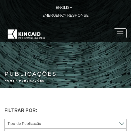
ENGLISH
EMERGENCY RESPONSE
Toggl
navig
PUBLICAÇÕES
HOME > PUBLICAÇÕES
FILTRAR POR: