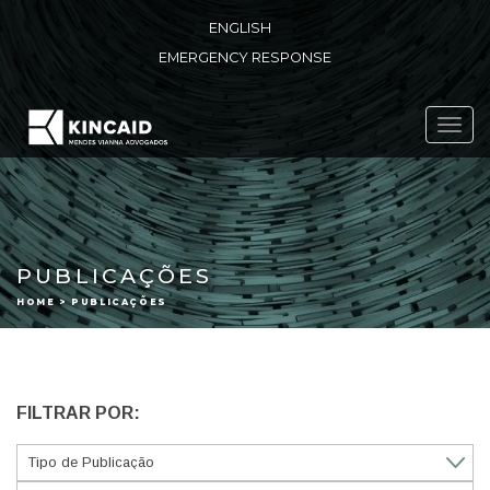
ENGLISH
EMERGENCY RESPONSE
Toggl
navig
PUBLICAÇÕES
HOME > PUBLICAÇÕES
FILTRAR POR: